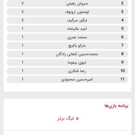
2
سروش رفیعی
3
3
اوستون ارونوف
3
4
ایگور سرگیف
3
5
امید عالیشاه
1
6
محمد عمری
1
7
مارکو باکیچ
1
8
محمدحسین کنعانی زادگان
1
9
تیوی بیفوما
1
10
رضا شکاری
1
11
امیرحسین محمودی
1
برنامه
بازی ها
لیگ برتر