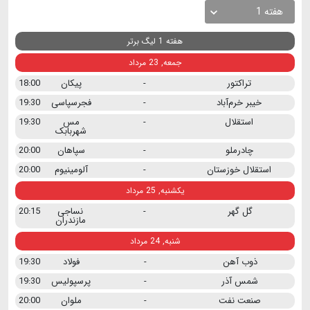
هفته 1
هفته 1 لیگ برتر
جمعه, 23 مرداد
تراکتور
-
پیکان
18:00
خیبر خرم‌آباد
-
فجرسپاسی
19:30
استقلال
-
مس
19:30
شهربابک
چادرملو
-
سپاهان
20:00
استقلال خوزستان
-
آلومینیوم
20:00
یکشنبه, 25 مرداد
گل گهر
-
نساجی
20:15
مازندران
شنبه, 24 مرداد
ذوب آهن
-
فولاد
19:30
شمس آذر
-
پرسپولیس
19:30
صنعت نفت
-
ملوان
20:00