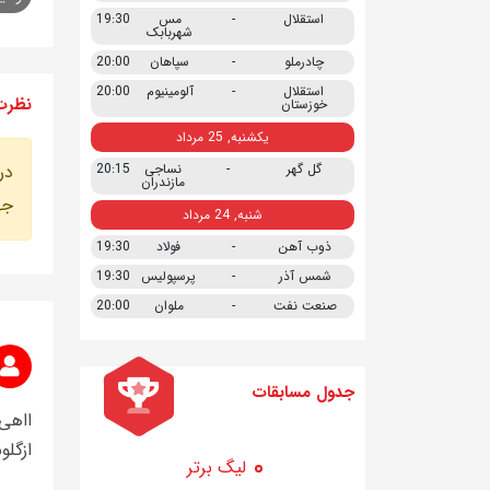
استقلال
-
مس
19:30
شهربابک
چادرملو
-
سپاهان
20:00
استقلال
-
آلومینیوم
20:00
نظرت
خوزستان
یکشنبه, 25 مرداد
گل گهر
-
نساجی
20:15
در
مازندران
جه
شنبه, 24 مرداد
ذوب آهن
-
فولاد
19:30
شمس آذر
-
پرسپولیس
19:30
صنعت نفت
-
ملوان
20:00
جدول مسابقات
ااهی
ازگلو
لیگ برتر