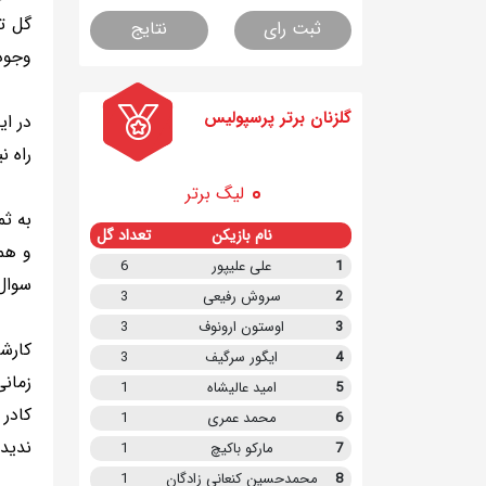
گل ت
ثبت رای
نتایج
وجود
گلزنان برتر پرسپولیس
در ای
راه 
لیگ برتر
به ثم
نام بازیکن
تعداد گل
و هم
1
علی علیپور
6
سوال 
2
سروش رفیعی
3
3
اوستون ارونوف
3
کارش
4
ایگور سرگیف
3
زمان
5
امید عالیشاه
1
کادر
6
محمد عمری
1
ندید
7
مارکو باکیچ
1
8
محمدحسین کنعانی زادگان
1