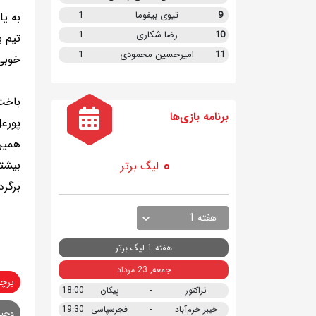
9
تیوی بیفوما
1
به یا
10
رضا شکاری
1
تیم ب
11
امیرحسین محمودی
1
خوبی
باخت
برنامه
بازی ها
پورع
همین 
لیگ برتر
برگرد
هفته 1
هفته 1 لیگ برتر
جمعه, 23 مرداد
برچ
تراکتور
-
پیکان
18:00
خیبر خرم‌آباد
-
فجرسپاسی
19:30
وحید