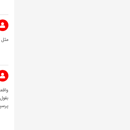
مثل 
واقعا
بقول
پرسپو