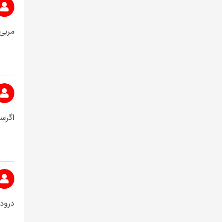
مربی
اگرس
درود 