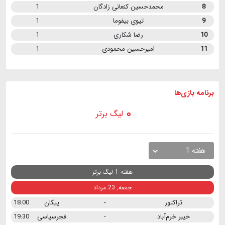
8
محمدحسین کنعانی زادگان
1
9
تیوی بیفوما
1
10
رضا شکاری
1
11
امیرحسین محمودی
1
برنامه
بازی ها
لیگ برتر
هفته 1
هفته 1 لیگ برتر
جمعه, 23 مرداد
تراکتور
-
پیکان
18:00
خیبر خرم‌آباد
-
فجرسپاسی
19:30