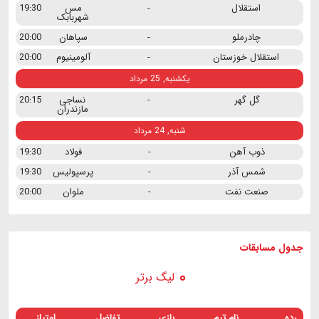
استقلال
-
مس
19:30
شهربابک
چادرملو
-
سپاهان
20:00
استقلال خوزستان
-
آلومینیوم
20:00
یکشنبه, 25 مرداد
گل گهر
-
نساجی
20:15
مازندران
شنبه, 24 مرداد
ذوب آهن
-
فولاد
19:30
شمس آذر
-
پرسپولیس
19:30
صنعت نفت
-
ملوان
20:00
جدول مسابقات
لیگ برتر
رده
نام تیم
بازی
تفاضل
امتیاز