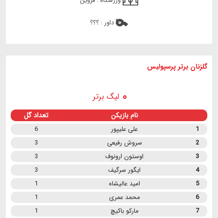
ورزشگاه :
قزوین
داور :
؟؟؟
گلزنان برتر پرسپولیس
لیگ برتر
نام بازیکن
تعداد گل
1
علی علیپور
6
2
سروش رفیعی
3
3
اوستون ارونوف
3
4
ایگور سرگیف
3
5
امید عالیشاه
1
6
محمد عمری
1
7
مارکو باکیچ
1