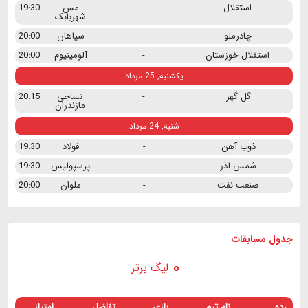
استقلال
-
مس
19:30
شهربابک
چادرملو
-
سپاهان
20:00
استقلال خوزستان
-
آلومینیوم
20:00
یکشنبه, 25 مرداد
گل گهر
-
نساجی
20:15
مازندران
شنبه, 24 مرداد
ذوب آهن
-
فولاد
19:30
شمس آذر
-
پرسپولیس
19:30
صنعت نفت
-
ملوان
20:00
جدول مسابقات
لیگ برتر
رده
نام تیم
بازی
تفاضل
امتیاز