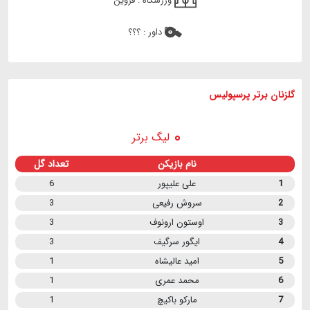
ورزشگاه :
قزوین
داور :
؟؟؟
گلزنان برتر پرسپولیس
لیگ برتر
نام بازیکن
تعداد گل
1
علی علیپور
6
2
سروش رفیعی
3
3
اوستون ارونوف
3
4
ایگور سرگیف
3
5
امید عالیشاه
1
6
محمد عمری
1
7
مارکو باکیچ
1