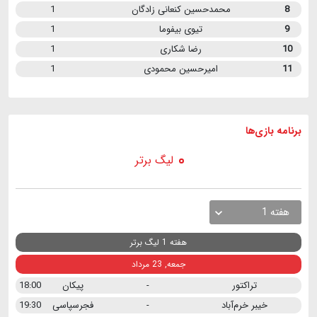
8
محمدحسین کنعانی زادگان
1
9
تیوی بیفوما
1
10
رضا شکاری
1
11
امیرحسین محمودی
1
برنامه
بازی ها
لیگ برتر
هفته 1
هفته 1 لیگ برتر
جمعه, 23 مرداد
تراکتور
-
پیکان
18:00
خیبر خرم‌آباد
-
فجرسپاسی
19:30