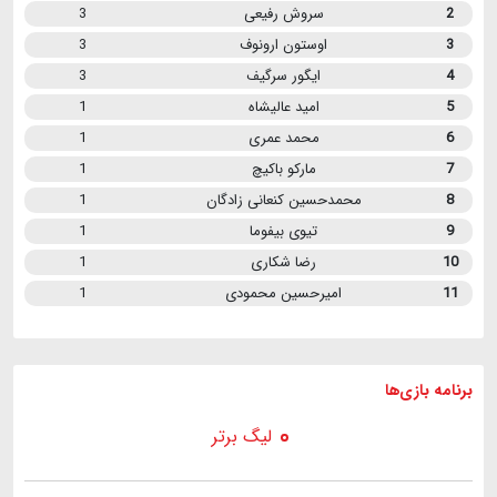
2
سروش رفیعی
3
3
اوستون ارونوف
3
4
ایگور سرگیف
3
5
امید عالیشاه
1
6
محمد عمری
1
7
مارکو باکیچ
1
8
محمدحسین کنعانی زادگان
1
9
تیوی بیفوما
1
10
رضا شکاری
1
11
امیرحسین محمودی
1
برنامه
بازی ها
لیگ برتر