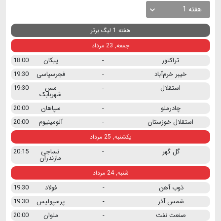
هفته 1
هفته 1 لیگ برتر
جمعه, 23 مرداد
تراکتور
-
پیکان
18:00
خیبر خرم‌آباد
-
فجرسپاسی
19:30
استقلال
-
مس
19:30
شهربابک
چادرملو
-
سپاهان
20:00
استقلال خوزستان
-
آلومینیوم
20:00
یکشنبه, 25 مرداد
گل گهر
-
نساجی
20:15
مازندران
شنبه, 24 مرداد
ذوب آهن
-
فولاد
19:30
شمس آذر
-
پرسپولیس
19:30
صنعت نفت
-
ملوان
20:00