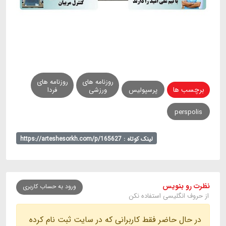
روزنامه های
روزنامه های
برچسب ها
پرسپولیس
ورزشی
فردا
perspolis
لینک کوتاه : https://arteshesorkh.com/p/165627
نظرت رو بنویس
ورود به حساب کاربری
از حروف انگلیسی استفاده نکن
در حال حاضر فقط کاربرانی که در سایت ثبت نام کرده