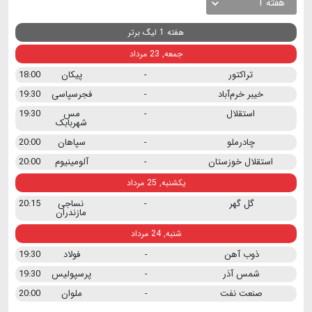
هفته 1
هفته 1 لیگ برتر
جمعه, 23 مرداد
تراکتور
-
پیکان
18:00
خیبر خرم‌آباد
-
فجرسپاسی
19:30
استقلال
-
مس
19:30
شهربابک
چادرملو
-
سپاهان
20:00
استقلال خوزستان
-
آلومینیوم
20:00
یکشنبه, 25 مرداد
گل گهر
-
نساجی
20:15
مازندران
شنبه, 24 مرداد
ذوب آهن
-
فولاد
19:30
شمس آذر
-
پرسپولیس
19:30
صنعت نفت
-
ملوان
20:00