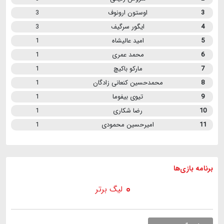
3
اوستون ارونوف
3
4
ایگور سرگیف
3
5
امید عالیشاه
1
6
محمد عمری
1
7
مارکو باکیچ
1
8
محمدحسین کنعانی زادگان
1
9
تیوی بیفوما
1
10
رضا شکاری
1
11
امیرحسین محمودی
1
برنامه
بازی ها
لیگ برتر