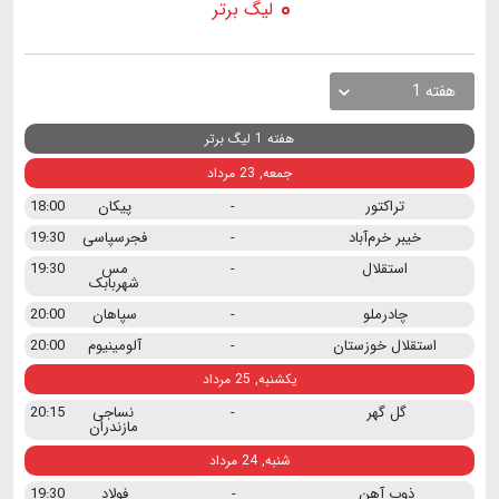
لیگ برتر
هفته 1
هفته 1 لیگ برتر
جمعه, 23 مرداد
تراکتور
-
پیکان
18:00
خیبر خرم‌آباد
-
فجرسپاسی
19:30
استقلال
-
مس
19:30
شهربابک
چادرملو
-
سپاهان
20:00
استقلال خوزستان
-
آلومینیوم
20:00
یکشنبه, 25 مرداد
گل گهر
-
نساجی
20:15
مازندران
شنبه, 24 مرداد
ذوب آهن
-
فولاد
19:30