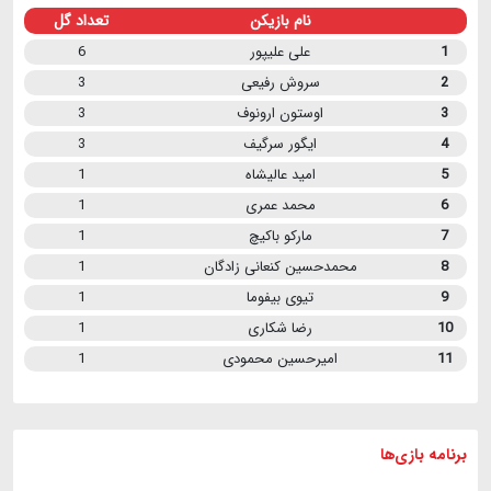
نام بازیکن
تعداد گل
1
علی علیپور
6
2
سروش رفیعی
3
3
اوستون ارونوف
3
4
ایگور سرگیف
3
5
امید عالیشاه
1
6
محمد عمری
1
7
مارکو باکیچ
1
8
محمدحسین کنعانی زادگان
1
9
تیوی بیفوما
1
10
رضا شکاری
1
11
امیرحسین محمودی
1
برنامه
بازی ها