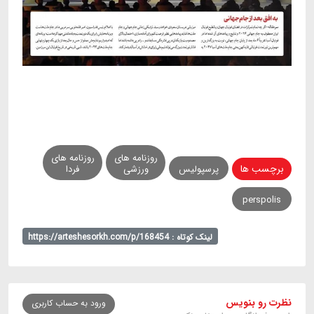
روزنامه های
روزنامه های
برچسب ها
پرسپولیس
ورزشی
فردا
perspolis
لینک کوتاه : https://arteshesorkh.com/p/168454
نظرت رو بنویس
ورود به حساب کاربری