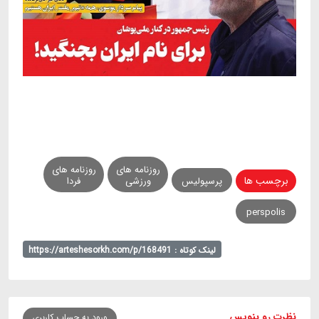
روزنامه های
روزنامه های
برچسب ها
پرسپولیس
ورزشی
فردا
perspolis
لینک کوتاه : https://arteshesorkh.com/p/168491
نظرت رو بنویس
ورود به حساب کاربری