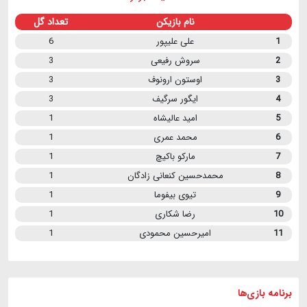
نام بازیکن
تعداد گل
1
علی علیپور
6
2
سروش رفیعی
3
3
اوستون ارونوف
3
4
ایگور سرگیف
3
5
امید عالیشاه
1
6
محمد عمری
1
7
مارکو باکیچ
1
8
محمدحسین کنعانی زادگان
1
9
تیوی بیفوما
1
10
رضا شکاری
1
11
امیرحسین محمودی
1
برنامه
بازی ها