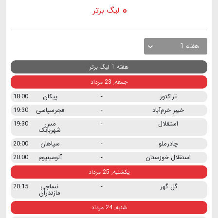
لیگ برتر
هفته 1
هفته 1 لیگ برتر
جمعه, 23 مرداد
تراکتور
-
پیکان
18:00
خیبر خرم‌آباد
-
فجرسپاسی
19:30
استقلال
-
مس
19:30
شهربابک
چادرملو
-
سپاهان
20:00
استقلال خوزستان
-
آلومینیوم
20:00
یکشنبه, 25 مرداد
گل گهر
-
نساجی
20:15
مازندران
شنبه, 24 مرداد