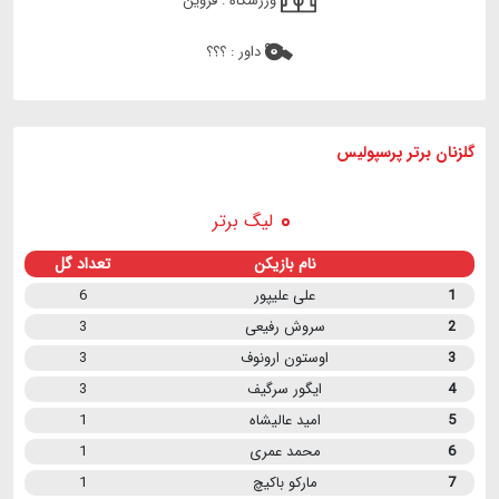
ورزشگاه :
قزوین
داور :
؟؟؟
گلزنان برتر پرسپولیس
لیگ برتر
نام بازیکن
تعداد گل
1
علی علیپور
6
2
سروش رفیعی
3
3
اوستون ارونوف
3
4
ایگور سرگیف
3
5
امید عالیشاه
1
6
محمد عمری
1
7
مارکو باکیچ
1