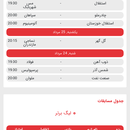
استقلال
-
مس
19:30
شهربابک
چادرملو
-
سپاهان
20:00
استقلال خوزستان
-
آلومینیوم
20:00
یکشنبه, 25 مرداد
گل گهر
-
نساجی
20:15
مازندران
شنبه, 24 مرداد
ذوب آهن
-
فولاد
19:30
شمس آذر
-
پرسپولیس
19:30
صنعت نفت
-
ملوان
20:00
جدول مسابقات
لیگ برتر
رده
نام تیم
بازی
تفاضل
امتیاز