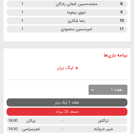
8
محمدحسین کنعانی زادگان
1
9
تیوی بیفوما
1
10
رضا شکاری
1
11
امیرحسین محمودی
1
برنامه
بازی ها
لیگ برتر
هفته 1
هفته 1 لیگ برتر
جمعه, 23 مرداد
تراکتور
-
پیکان
18:00
خیبر خرم‌آباد
-
فجرسپاسی
19:30