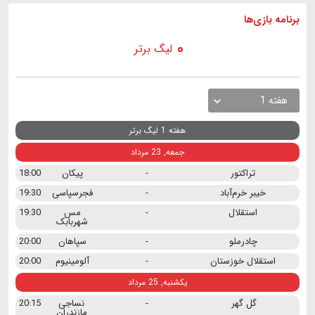
برنامه
بازی ها
لیگ برتر
هفته 1
هفته 1 لیگ برتر
جمعه, 23 مرداد
تراکتور
-
پیکان
18:00
خیبر خرم‌آباد
-
فجرسپاسی
19:30
استقلال
-
مس
19:30
شهربابک
چادرملو
-
سپاهان
20:00
استقلال خوزستان
-
آلومینیوم
20:00
یکشنبه, 25 مرداد
گل گهر
-
نساجی
20:15
مازندران