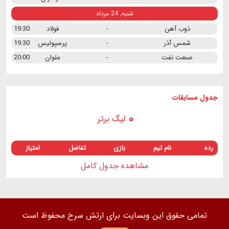
شنبه, 24 مرداد
ذوب آهن
-
فولاد
19:30
شمس آذر
-
پرسپولیس
19:30
صنعت نفت
-
ملوان
20:00
جدول مسابقات
لیگ برتر
رده
نام تیم
بازی
تفاضل
امتیاز
مشاهده جدول کامل
تمامی حقوق این وبسایت برای ارتش سرخ محفوظ است