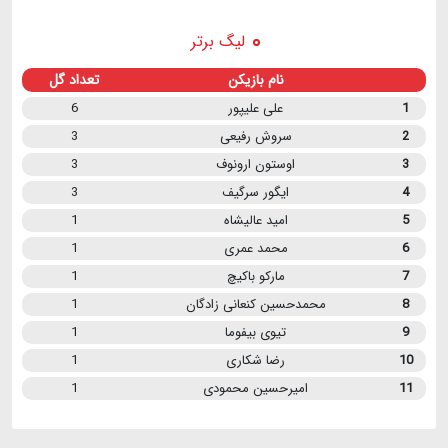
لیگ برتر
نام بازیکن
تعداد گل
1
علی علیپور
6
2
سروش رفیعی
3
3
اوستون ارونوف
3
4
ایگور سرگیف
3
5
امید عالیشاه
1
6
محمد عمری
1
7
مارکو باکیچ
1
8
محمدحسین کنعانی زادگان
1
9
تیوی بیفوما
1
10
رضا شکاری
1
11
امیرحسین محمودی
1