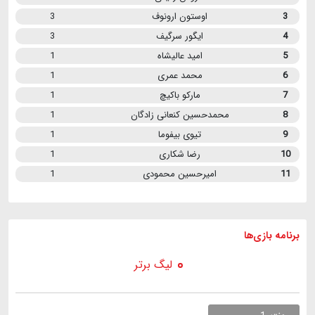
3
اوستون ارونوف
3
4
ایگور سرگیف
3
5
امید عالیشاه
1
6
محمد عمری
1
7
مارکو باکیچ
1
8
محمدحسین کنعانی زادگان
1
9
تیوی بیفوما
1
10
رضا شکاری
1
11
امیرحسین محمودی
1
برنامه
بازی ها
لیگ برتر