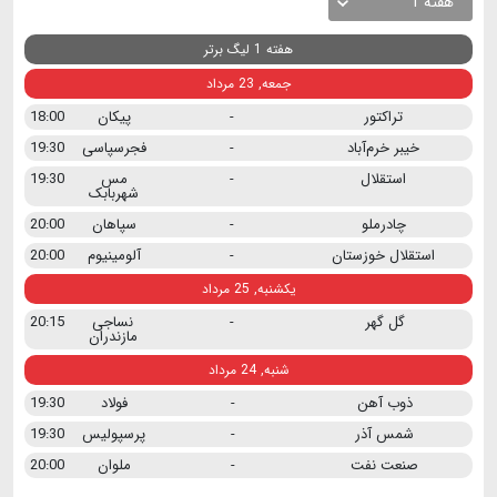
هفته 1
هفته 1 لیگ برتر
جمعه, 23 مرداد
تراکتور
-
پیکان
18:00
خیبر خرم‌آباد
-
فجرسپاسی
19:30
استقلال
-
مس
19:30
شهربابک
چادرملو
-
سپاهان
20:00
استقلال خوزستان
-
آلومینیوم
20:00
یکشنبه, 25 مرداد
گل گهر
-
نساجی
20:15
مازندران
شنبه, 24 مرداد
ذوب آهن
-
فولاد
19:30
شمس آذر
-
پرسپولیس
19:30
صنعت نفت
-
ملوان
20:00