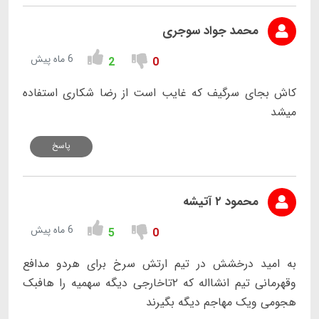
محمد جواد سوجری
6 ماه پیش
2
0
کاش بجای سرگیف که غایب است از رضا شکاری استفاده
میشد
پاسخ
محمود ۲ آتیشه
6 ماه پیش
5
0
به امید درخشش در تیم ارتش سرخ برای هردو مدافع
وقهرمانی تیم انشااله که ۲تاخارجی دیگه سهمیه را هافبک
هجومی ویک مهاجم دیگه بگیرند