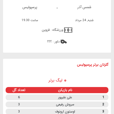
شمس آذر
پرسپولیس
-
شنبه, 24 مرداد
ساعت 19:30
ورزشگاه :
قزوین
داور :
؟؟؟
گلزنان برتر پرسپولیس
لیگ برتر
نام بازیکن
تعداد گل
1
علی علیپور
6
2
سروش رفیعی
3
3
اوستون ارونوف
3