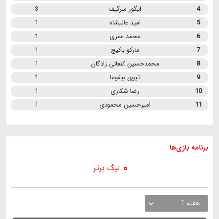
4
ایگور سرگیف
3
5
امید عالیشاه
1
6
محمد عمری
1
7
مارکو باکیچ
1
8
محمدحسین کنعانی زادگان
1
9
تیوی بیفوما
1
10
رضا شکاری
1
11
امیرحسین محمودی
1
برنامه
بازی ها
لیگ برتر
هفته 1