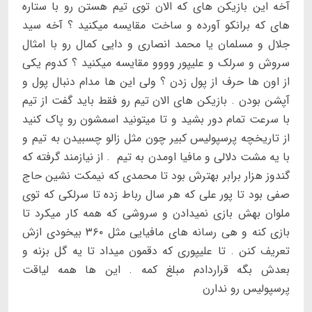
آخه این بازیکن های که الان توی تیم هستن رو با ستاره
های که برانکو آورده و ساخت مقایسه میکنید ؟ آخه سید
جلال و مسلمان یا محمد انصاری و دایی کمال رو با امثال
سروش و سرلک و علیپور وووو مقایسه میکنید ؟ کدوم یکی
از اون ها حرف از پول زدن ؟ ولی این ها مدام دنبال پول و
آپشن بودن . بازیکن های الان تیم رو فقط باید گفت از تیم
با سرعت تمام دور بشید و تا میتونید اسمشون رو پاک کنید
از تاریخچه پرسپولیس کبیر چون مثل زالو چسبیدن به تیم و
با یه مشت دلالی و مافیا اومدن به تیم ‌ . از نیازمند گرفته که
گندوز هزار برابر بهترش بود تا محمدی که نیمکت نشین حاج
صفی بود تا پور علی که هر سال رباط زده تا سرلکی که توی
ملوان بهش بازی نمیدادن ‌و سروشی که همه کار میکرد تا
بازی کنه و هی رسانه های مافیایی مثل ۳۶۰ بیخودی ازش
تعریف کنن . تا علیپوری که دقمون میداد تا یه گل بزنه و
بعدش بگه قراردادم مبلغ کمه . این ها همه لیاقت
پرسپولیس رو ندارن ‌