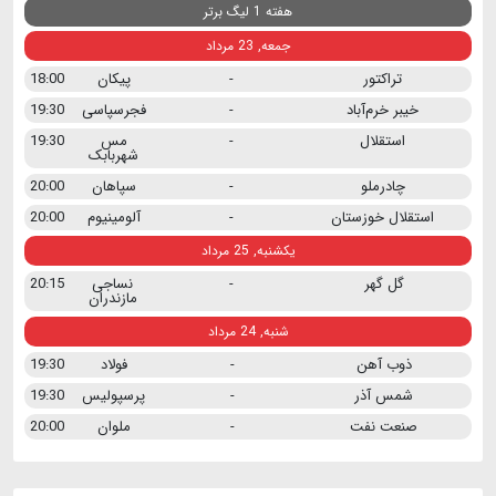
هفته 1 لیگ برتر
جمعه, 23 مرداد
تراکتور
-
پیکان
18:00
خیبر خرم‌آباد
-
فجرسپاسی
19:30
استقلال
-
مس
19:30
شهربابک
چادرملو
-
سپاهان
20:00
استقلال خوزستان
-
آلومینیوم
20:00
یکشنبه, 25 مرداد
گل گهر
-
نساجی
20:15
مازندران
شنبه, 24 مرداد
ذوب آهن
-
فولاد
19:30
شمس آذر
-
پرسپولیس
19:30
صنعت نفت
-
ملوان
20:00