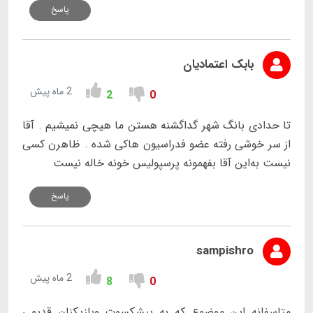
پاسخ
بابک اعتمادیان
2 ماه پیش
2
0
تا حدادی بانگ شهر گداگشنه هستن ما هیچی نمیشیم . آقا
از سر خوشی رفته عضو فدراسیون هاکی شده . ظاهرن کسی
نیست به‌این آقا بفهمونه پرسپولیس خونه خاله نیست
پاسخ
sampishro
2 ماه پیش
8
0
متاسفانه این موضوع که به پیشکسوت وبازیکنان قدیمی