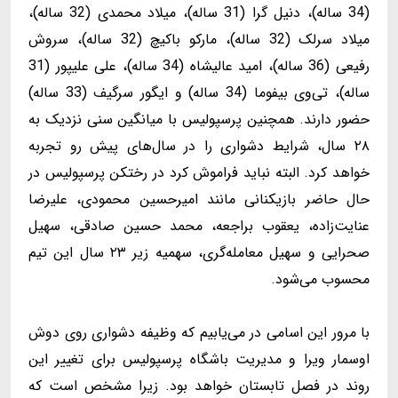
(34 ساله)، دنیل گرا (31 ساله)، میلاد محمدی (32 ساله)،
میلاد سرلک (32 ساله)، مارکو باکیچ (32 ساله)، سروش
رفیعی (36 ساله)، امید عالیشاه (34 ساله)، علی علیپور (31
ساله)، تی‌وی بیفوما (34 ساله) و ایگور سرگیف (33 ساله)
حضور دارند. همچنین پرسپولیس با میانگین سنی نزدیک به
۲۸ سال، شرایط دشواری را در سال‌های پیش رو تجربه
خواهد کرد. البته نباید فراموش کرد در رختکن پرسپولیس در
حال حاضر بازیکنانی مانند امیرحسین محمودی، علیرضا
عنایت‌زاده، یعقوب براجعه، محمد حسین صادقی، سهیل
صحرایی و سهیل معامله‌گری، سهمیه زیر ۲۳ سال این تیم
محسوب می‌شود.
با مرور این اسامی در می‌یابیم که وظیفه دشواری روی دوش
اوسمار ویرا و مدیریت باشگاه پرسپولیس برای تغییر این
روند در فصل تابستان خواهد بود. زیرا مشخص است که