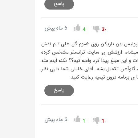
پاسخ
6 ماه پیش
4
-3
علی علیپور باید تمدید بشه پول خوبم باید بگیره،، تو فصل قحطی زده پرسپولیس این بازیکن روی ۲سوم گل های تیم نقش
ر میشه،، ارزشش رو سایت ترانسفر مشخص کرده
ت و این مبلغ پیدا کرد واسه تیم؟؟ نکنه اینم مثه
له گاوآهن تکمیل بشه. آقای خلیلی شما داری نظر
ی برنامه درون تیمیه رعایت کنید
پاسخ
6 ماه پیش
1
-1