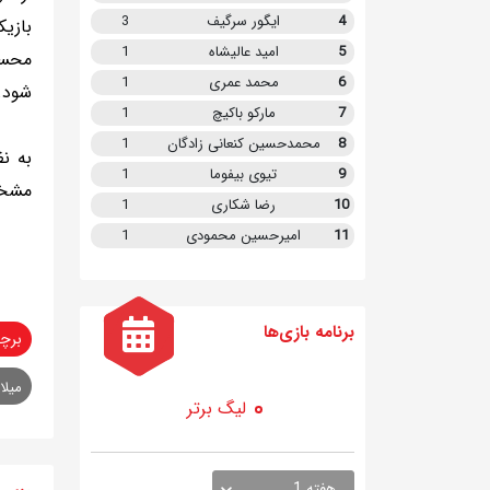
4
ایگور سرگیف
3
5
امید عالیشاه
1
محسوب
6
محمد عمری
1
شود.
7
مارکو باکیچ
1
8
محمدحسین کنعانی زادگان
1
9
تیوی بیفوما
1
مشخص
10
رضا شکاری
1
11
امیرحسین محمودی
1
برنامه
بازی ها
برچ
میلا
لیگ برتر
هفته 1