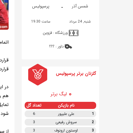
-
شمس آذر
پرسپولیس
شنبه, 24 مرداد
ساعت 19:30
ورزشگاه :
قزوین
اتمام
داور :
؟؟؟
قرار
قرارداد ۲ نفر از این ۳ بازیکن در هاله‌
گلزنان برتر پرسپولیس
در ای
لیگ برتر
هم رس
تمایل
نام بازیکن
تعداد گل
شود 
1
علی علیپور
6
2
سروش رفیعی
3
3
اوستون ارونوف
3