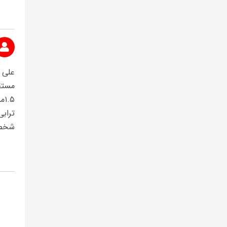
مستق
.۵
ترابی
شخصی 