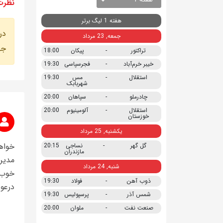
نظرت
هفته 1 لیگ برتر
در
جمعه, 23 مرداد
جه
تراکتور
-
پیکان
18:00
خیبر خرم‌آباد
-
فجرسپاسی
19:30
استقلال
-
مس
19:30
شهربابک
چادرملو
-
سپاهان
20:00
استقلال
-
آلومینیوم
20:00
خوزستان
یکشنبه, 25 مرداد
گل گهر
-
نساجی
20:15
مازندران
مدیری
شنبه, 24 مرداد
خوب 
ذوب آهن
-
فولاد
19:30
درعو
شمس آذر
-
پرسپولیس
19:30
صنعت نفت
-
ملوان
20:00