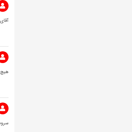
آقای 
هیچ 
سروش