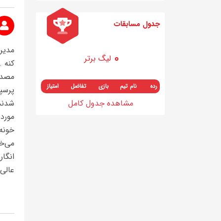
جدول مسابقات
لیگ برتر
کنه .
مصدوم
رده
نام تیم
بازی
تفاضل
امتیاز
پرسپو
مشاهده جدول کامل
شدند 
مورد 
خونه
می‌خر
انگار
عالی