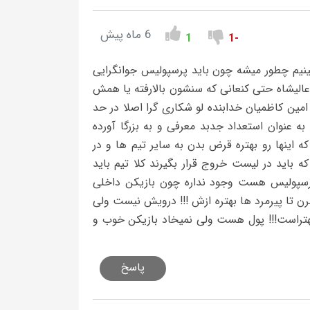
6 ماه پیش
1
-1
دید کنه تا آخر فصل ببینیم چطور میشه چون باید پرسپولیس جوانگرایی
 عالیشاه حتی کنعانی که سنشون بالارفته یا همش
مین کاظمیان خدابنده لو شکاری گرا اصلا در حد
به عنوان استعداد جدبد معرفی و به بزرگا آورده
 اینها رو بهتره قرض بدن به سایر تیم ها و در
ه باید در لیست خروج قرار بگیرند کلا تیم باید
پرسپولیس هست وجود نداره چون بازیکن داخلی
ن تا پیرمرد ها بهتره ازش !!! درویش نیست ولی
ی بهتراست!!! پول هست ولی نمیخاد بازیکن خوب و
پاسخ