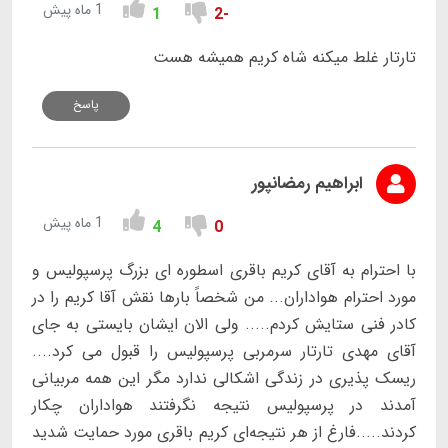
1 ماه پیش
1
-2
تارتار غلط میکنه شاه کریم همیشه هست
پاسخ
ابراهیم رمضانپور
1 ماه پیش
4
0
با احترام به آقای کریم باقری اسطوره ای بزرگ پرسپولیس و
مورد احترام هواداران... من شخصاً بارها نقش آقا کریم را در
کادر فنی ستایش کردم..... ولی الان ایشان بایستی به جای
آقای مهدی تارتار سرمربی پرسپولیس را قبول می کرد....
ریسک پذیری در زندگی اشکالی ندارد مگر این همه مربیانی
آمدند در پرسپولیس نتیجه نگرفتند هواداران چکار
کردند.....فارغ از هر نتیجه‌ای کریم باقری مورد حمایت شدید