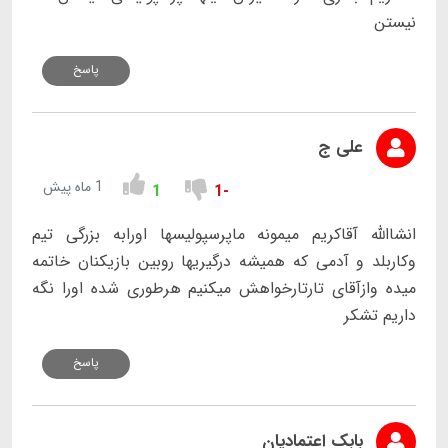
نیستن
پاسخ
علی ج
1 ماه پیش
1
-1
انشاالله آقاکریم میمونه ماپرسپولیسها اورابه بزرگی تیم
وکاربلد و آدمی که همیشه درگیریها روبین بازیکنان خاتمه
میده وازآقای تارتارخواهش میکنیم هرطوری شده اورا نگه
داریم تشکر
پاسخ
بابک اعتمادیان