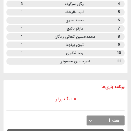
4
ایگور سرگیف
3
5
امید عالیشاه
1
6
محمد عمری
1
7
مارکو باکیچ
1
8
محمدحسین کنعانی زادگان
1
9
تیوی بیفوما
1
10
رضا شکاری
1
11
امیرحسین محمودی
1
برنامه
بازی ها
لیگ برتر
هفته 1