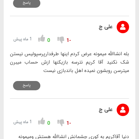
پاسخ
علی ج
1 ماه پیش
0
-1
بله انشاالله میمونه عرض کردم اینها طرفدارپرسپولیس نیستن
شک نکنید آقا کریم نترسه بازیکنها ازش حساب میبرن
میترسن روبشون نمیده اهل باندبازی نیست
پاسخ
علی ج
1 ماه پیش
0
-1
دنیا آقاکریم به کوری چشمانش انشاالله هستش ومیمونه