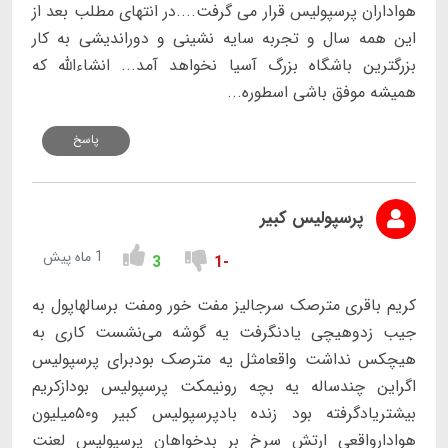
هواداران پرسپولیس قرار می گرفت....در انتهای مطلب بعد از
این همه سال و تجربه سایه نشینی و دوراندیشی به کار
بزرگترین باشگاه بزرگ آسیا نخواهد آمد... انشاءالله که
همیشه موفق باشی اسطوره...
پاسخ
پرسپولیس کبیر
1 ماه پیش
3
-1
کریم باقری مترصک سرجالیز مفت خور ومفت برسالهاپول به
جیب زدوهیچی یادنگرفت یه گوشه می‌نشست کاری به
هیچکس نداشت واقعامثل یه مترصک بودبرای پرسپولیس
اگراین چندساله یه بچه رونیمکت پرسپولیس بودازکریم
بیشتریادگرفته بود زنده بادپرسپولیس کبیر و۵۰میلیون
هوادارواقعی ارتش سرخ بر بدخواهان پرسپولیس لعنت