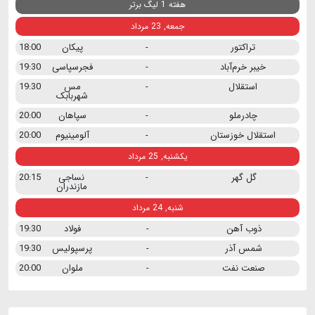
هفته 1 لیگ برتر
جمعه, 23 مرداد
تراکتور
-
پیکان
18:00
خیبر خرم‌آباد
-
فجرسپاسی
19:30
استقلال
-
مس
19:30
شهربابک
چادرملو
-
سپاهان
20:00
استقلال خوزستان
-
آلومینیوم
20:00
یکشنبه, 25 مرداد
گل گهر
-
نساجی
20:15
مازندران
شنبه, 24 مرداد
ذوب آهن
-
فولاد
19:30
شمس آذر
-
پرسپولیس
19:30
صنعت نفت
-
ملوان
20:00