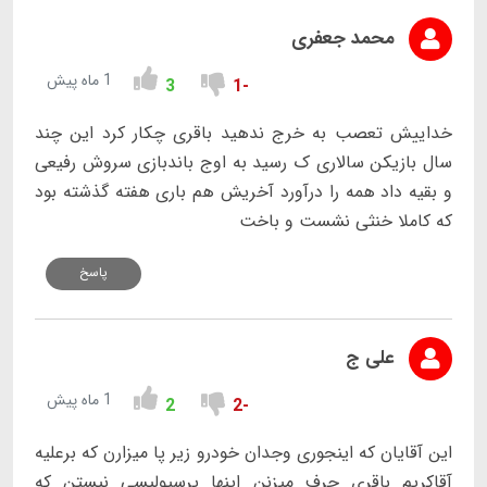
محمد جعفری
1 ماه پیش
3
-1
خداییش تعصب به خرج ندهید باقری چکار کرد این چند
سال بازیکن سالاری ک رسید به اوج باندبازی سروش رفیعی
و بقیه داد همه را درآورد آخریش هم باری هفته گذشته بود
که کاملا خنثی نشست و باخت
پاسخ
علی ج
1 ماه پیش
2
-2
این آقایان که اینجوری وجدان خودرو زیر پا میزارن که برعلیه
آقاکریم باقری حرف میزنن اینها پرسپولیسی نیستن که