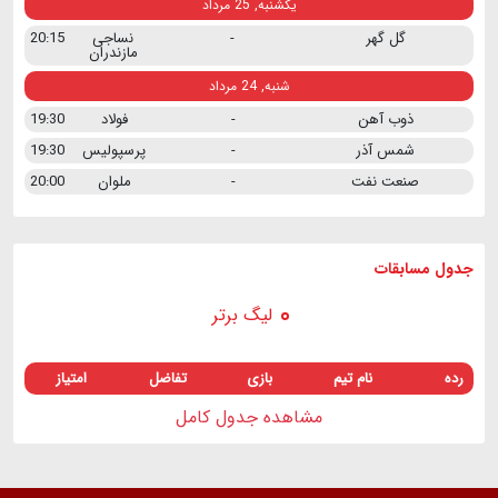
یکشنبه, 25 مرداد
گل گهر
-
نساجی
20:15
مازندران
شنبه, 24 مرداد
ذوب آهن
-
فولاد
19:30
شمس آذر
-
پرسپولیس
19:30
صنعت نفت
-
ملوان
20:00
جدول مسابقات
لیگ برتر
رده
نام تیم
بازی
تفاضل
امتیاز
مشاهده جدول کامل