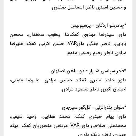
و حسین امیدی ناظر: اسماعیل صفیری
*چادرملو اردکان - پرسپولیس
داور: سیدرضا مهدوی کمک‌ها: یعقوب سخندان، محسن
بابایی، ناصر جنگی داورVAR: حسن اکرمی کمک: علیرضا
مرادی ناظر: رحیم رحیمی مقدم
*فجر سپاسی شیراز - ذوب‌آهن اصفهان
داور: حامد سیری کمک: حسین مرادی، علیرضا ممبنی،
احسان اکبری ناظر: مسعود مرادی
*ملوان بندرانزلی - گل‌گهر سیرجان
داور: پیام حیدری کمک: محمد عطایی، وحید سیفی،
محمدعلی صلاحی داور VAR: مرتضی منصوریان کمک: میثم
حیدری ناظر: بابک داوری