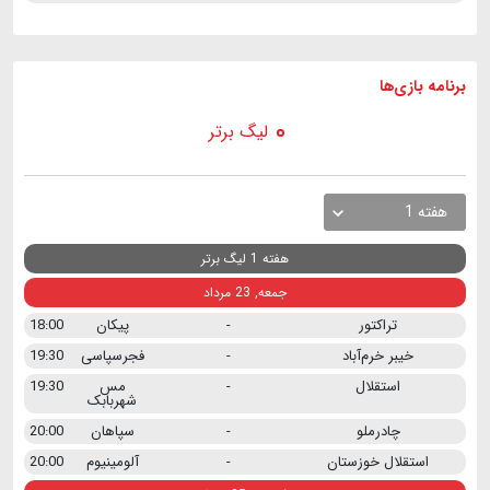
برنامه
بازی ها
لیگ برتر
هفته 1
هفته 1 لیگ برتر
جمعه, 23 مرداد
تراکتور
-
پیکان
18:00
خیبر خرم‌آباد
-
فجرسپاسی
19:30
استقلال
-
مس
19:30
شهربابک
چادرملو
-
سپاهان
20:00
استقلال خوزستان
-
آلومینیوم
20:00