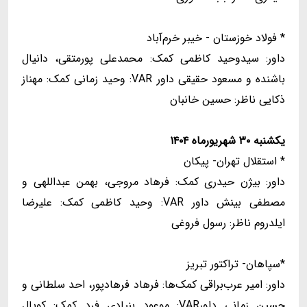
* فولاد خوزستان - خیبر خرم‌آباد
داور: سیدوحید کاظمی کمک: محمدعلی پورمتقی، دانیال
باشنده و مسعود حقیقی داور VAR: وحید زمانی کمک: مهناز
ذکایی ناظر: حسین خانبان
یکشنبه ۳۰ شهریورماه ۱۴۰۴
* استقلال تهران- پیکان
داور: بیژن حیدری کمک: فرهاد مروجی، بهمن عبداللهی و
مصطفی بینش داور VAR: وحید کاظمی کمک: علیرضا
ایلدروم ناظر: رسول فروغی
*سپاهان- تراکتور تبریز
داور: امیر عرب‌براقی کمک‌ها: فرهاد فرهادپور، احد سلطانی و
حسین زمانی داورVAR: موعود بنیادی فرد کمک: کوپال