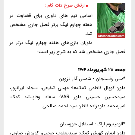
ارتش سرخ دات کام :
اسامی تیم های داوری برای قضاوت در
هفته چهارم لیگ برتر فصل جاری مشخص
شد.
داوران بازی‌های هفته چهارم لیگ برتر در
فصل جاری مشخص شد که به شرح زیر است:
جمعه ۲۸ شهریورماه ۱۴۰۴
*مس رفسنجان - شمس آذر قزوین
داور: کوپال ناظمی کمک‌ها: مهدی شفیعی، سجاد ایرانپور،
سیدحسین حسینی داور VAR: سعاد وفاپیشه کمک:
امیرمحمد داودزاده ناظر: سید احمد صالحی
*آلومینیوم اراک- استقلال خوزستان
داور: ایمان کهیش کمک: سیدیعقوب حجتی، کوروش صارمی