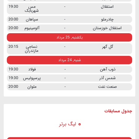
استقلال
-
مس
19:30
شهربابک
چادرملو
-
سپاهان
20:00
استقلال خوزستان
-
آلومینیوم
20:00
یکشنبه, 25 مرداد
گل گهر
-
نساجی
20:15
مازندران
شنبه, 24 مرداد
ذوب آهن
-
فولاد
19:30
شمس آذر
-
پرسپولیس
19:30
صنعت نفت
-
ملوان
20:00
جدول مسابقات
لیگ برتر