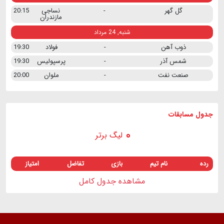
گل گهر
-
نساجی
20:15
مازندران
شنبه, 24 مرداد
ذوب آهن
-
فولاد
19:30
شمس آذر
-
پرسپولیس
19:30
صنعت نفت
-
ملوان
20:00
جدول مسابقات
لیگ برتر
رده
نام تیم
بازی
تفاضل
امتیاز
مشاهده جدول کامل