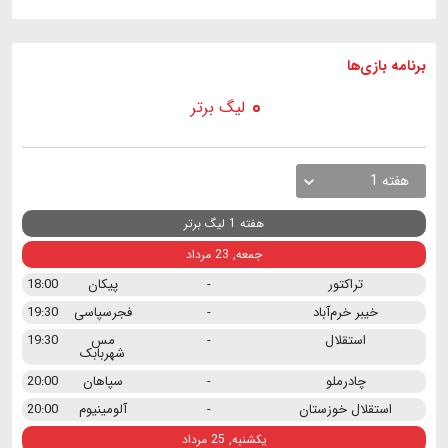
برنامه
بازی ها
لیگ برتر
هفته 1
هفته 1 لیگ برتر
جمعه, 23 مرداد
تراکتور
-
پیکان
18:00
خیبر خرم‌آباد
-
فجرسپاسی
19:30
استقلال
-
مس
19:30
شهربابک
چادرملو
-
سپاهان
20:00
استقلال خوزستان
-
آلومینیوم
20:00
یکشنبه, 25 مرداد