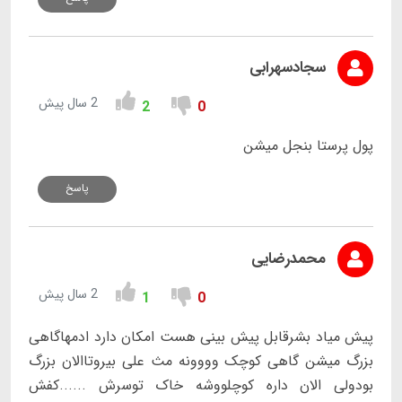
سجادسهرابی
2 سال پیش
2
0
پول پرستا بنجل میشن
پاسخ
محمدرضایی
2 سال پیش
1
0
پیش میاد بشرقابل پیش بینی هست امکان دارد ادمهاگاهی
بزرگ میشن گاهی کوچک وووونه مث علی بیروتاالان بزرگ
بودولی الان داره کوچلووشه خاک توسرش ......کفش