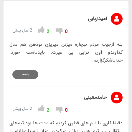
امیداربابی
2 سال پیش
2
0
یله ازجیب مردم بیچاره میزنن میریزن تودهن هم سال
گداوندو اون ترابی بی غیرت. بایدتاسف خورد.
خدایاشکرگزارتم.
پاسخ
حامدمعینی
2 سال پیش
2
0
دقیقا کاری با تیم های قطری کردیم که مدت ها بود تیم‌های
پرتقالی سر تیم های ایرانی میکردن. مثلا شهریارمغانلو یا