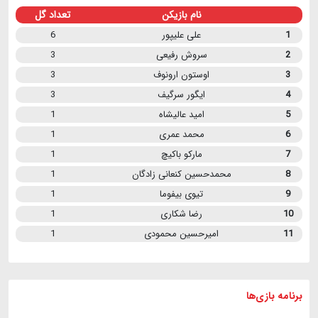
نام بازیکن
تعداد گل
1
علی علیپور
6
2
سروش رفیعی
3
3
اوستون ارونوف
3
4
ایگور سرگیف
3
5
امید عالیشاه
1
6
محمد عمری
1
7
مارکو باکیچ
1
8
محمدحسین کنعانی زادگان
1
9
تیوی بیفوما
1
10
رضا شکاری
1
11
امیرحسین محمودی
1
برنامه
بازی ها