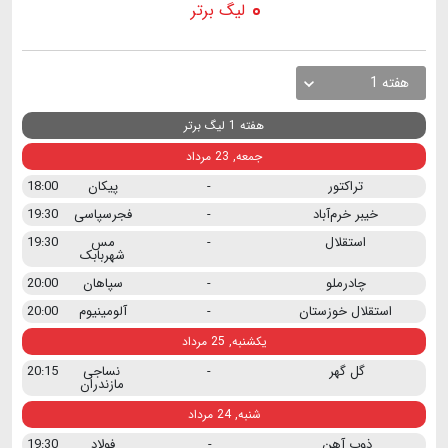
لیگ برتر
هفته 1
هفته 1 لیگ برتر
جمعه, 23 مرداد
تراکتور
-
پیکان
18:00
خیبر خرم‌آباد
-
فجرسپاسی
19:30
استقلال
-
مس
19:30
شهربابک
چادرملو
-
سپاهان
20:00
استقلال خوزستان
-
آلومینیوم
20:00
یکشنبه, 25 مرداد
گل گهر
-
نساجی
20:15
مازندران
شنبه, 24 مرداد
ذوب آهن
-
فولاد
19:30