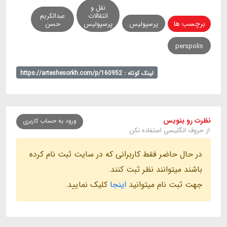
نقل و
انتقالات
عبدالکریم
برچسب ها
پرسپولیس
پرسپولیس
حسن
perspolis
لینک کوتاه : https://arteshesorkh.com/p/160952
نظرت رو بنویس
ورود به حساب کاربری
از حروف انگلیسی استفاده نکن
در حال حاضر فقط کاربرانی که در سایت ثبت نام کرده
باشند میتوانند نظر ثبت کنند.
جهت ثبت نام میتوانید
اینجا
کلیک نمایید.