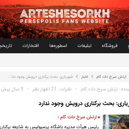
فروشگاه
تبلیغات
اسطوره‌ها
افتخارات
تاریخچ
ارتش سرخ دات کام
اخبار
شهریاری: بحث برکناری درویش وجود ندا ...
نده :
ارتش سرخ دات کام
-
نظرات :
21 اظهار نظر
-
3 سال پیش
اری: بحث برکناری درویش وجود ندارد
ارتش سرخ دات کام :
رئیس هیأت مدیره باشگاه پرسپولیس به شایعه برکناری