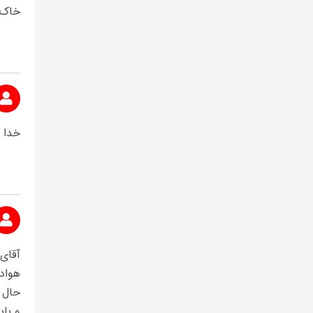
خاک 
خدا 
آقای
هواد
حال 
و بای