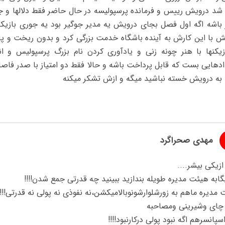
 شد درویش رییس و فرمانده پرسپولیسه در حال حاضر فقط دلالها و 
 باشه اگه اول فصل بجای درویش یه مدیر جوگیر بود یه جوری بازیکن
ش با این کارش به آینده باشگاه خدمت بزرگی کرد و بدون ریخت و پ
ازیکنها با هنر چونه زنی و یادآوری کردن نام بزرگ پرسپولیس و ان
دادهایی بست که قابل پرداخت باشه و حالا فقط دو امتیاز با صدر فا
 به درویش خسته نباشید میگه و ازش تشکر میکنه
مهدی صحراگرد
زیکی بیشر....
گابه هیئت مدیره طویله بندازید ببینید چه قدرتی جمع شدن!!!!
مدیره ماهم به زورشلوارشونوبالامیکشن،نه نفوذی نه پولی نه قدرتی!!!!
چای وشیرینی ومصاحبه
سپانسرهم اگه نبود پولی درکارنبود!!!!