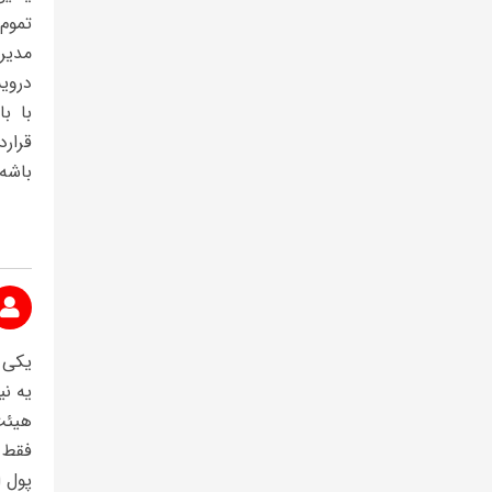
تموم
مدیر
دروی
با ب
قرار
باشه
یکی ا
یه نی
هیئت 
فقط 
پول ا