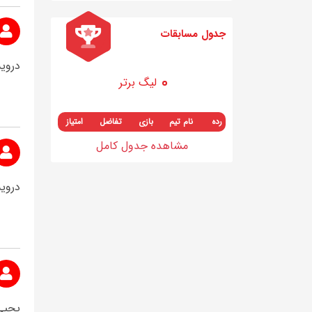
جدول مسابقات
دروی
لیگ برتر
رده
نام تیم
بازی
تفاضل
امتیاز
مشاهده جدول کامل
دروی
یحیی