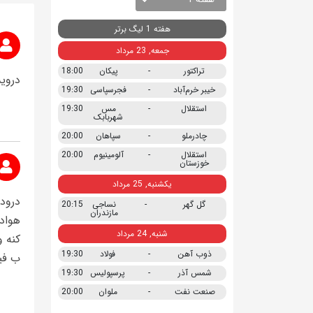
هفته 1 لیگ برتر
جمعه, 23 مرداد
تراکتور
-
پیکان
18:00
دروی
خیبر خرم‌آباد
-
فجرسپاسی
19:30
استقلال
-
مس
19:30
شهربابک
چادرملو
-
سپاهان
20:00
استقلال
-
آلومینیوم
20:00
خوزستان
یکشنبه, 25 مرداد
درود
گل گهر
-
نساجی
20:15
مازندران
هواد
شنبه, 24 مرداد
کنه 
ذوب آهن
-
فولاد
19:30
ب فیف
شمس آذر
-
پرسپولیس
19:30
صنعت نفت
-
ملوان
20:00