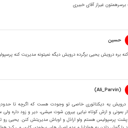
برسرهمتون غیراز آقای خبیری
حسین
کنه بره درویش یحیی برگرده درویش دیگه نمیتونه مدیریت کنه پرسپول
(Ali_Parvin)
 درویش یه دیکتاتوری خاصی تو وجودت هست که اگرچه تا حدودی 
ار بمونی و ازش کوتاه نیایی بیرون شوت میشی، دیر و زود داره ولی 
پشت پرسپولیس هستم ولو اراذل و اوباش مدیریتش کنن. یحیی رو تو 
د با گوش دادن به هوادارا و عدم اصرار های بیخودی کاری می کرد هوا