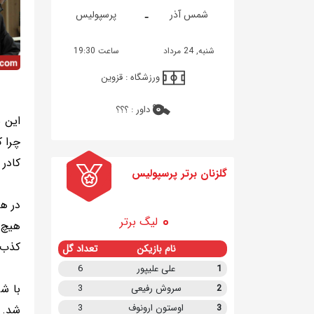
-
شمس آذر
پرسپولیس
شنبه, 24 مرداد
ساعت 19:30
ورزشگاه :
قزوین
داور :
؟؟؟
این ش
چرا 
کادر
گلزنان برتر پرسپولیس
در ه
لیگ برتر
هیچ ب
کذب 
نام بازیکن
تعداد گل
1
علی علیپور
6
با ش
2
سروش رفیعی
3
3
اوستون ارونوف
3
شد.