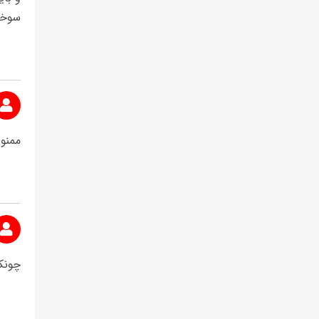
سوخت 
ممنو
چونک