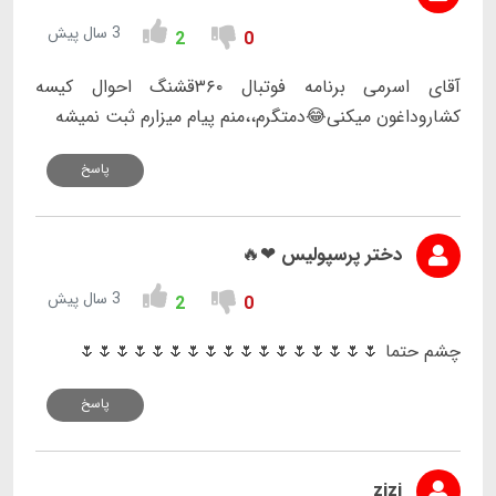
3 سال پیش
2
0
آقای اسرمی برنامه فوتبال ۳۶۰قشنگ احوال کیسه
کشاروداغون میکنی😂دمتگرم،،منم پیام میزارم ثبت نمیشه
پاسخ
دختر پرسپولیس ❤🔥
3 سال پیش
2
0
چشم حتما 🌷🌷🌷🌷🌷🌷🌷🌷🌷🌷🌷🌷🌷🌷🌷🌷🌷
پاسخ
zizi