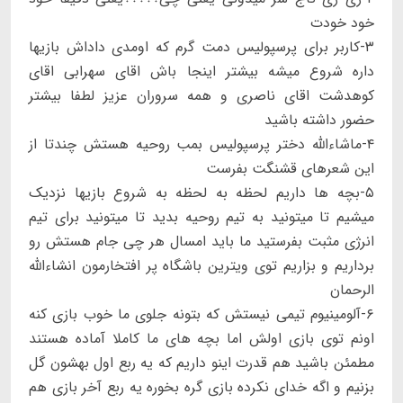
خود خودت
۳-کاربر برای پرسپولیس دمت گرم که اومدی داداش بازیها
داره شروع میشه بیشتر اینجا باش اقای سهرابی اقای
کوهدشت اقای ناصری و همه سروران عزیز لطفا بیشتر
حضور داشته باشید
۴-ماشاءالله دختر پرسپولیس بمب روحیه هستش چندتا از
این شعرهای قشنگت بفرست
۵-بچه ها داریم لحظه به لحظه به شروع بازیها نزدیک
میشیم تا میتونید به تیم روحیه بدید تا میتونید برای تیم
انرژی مثبت بفرستید ما باید امسال هر چی جام هستش رو
برداریم و بزاریم توی ویترین باشگاه پر افتخارمون انشاءالله
الرحمان
۶-آلومینیوم تیمی نیستش که بتونه جلوی ما خوب بازی کنه
اونم توی بازی اولش اما بچه های ما کاملا آماده هستند
مطمئن باشید هم قدرت اینو داریم که یه ربع اول بهشون گل
بزنیم و اگه خدای نکرده بازی گره بخوره یه ربع آخر بازی هم