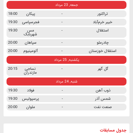
جمعه, 23 مرداد
تراکتور
-
پیکان
18:00
خیبر خرم‌آباد
-
فجرسپاسی
19:30
استقلال
-
مس
19:30
شهربابک
چادرملو
-
سپاهان
20:00
استقلال خوزستان
-
آلومینیوم
20:00
یکشنبه, 25 مرداد
گل گهر
-
نساجی
20:15
مازندران
شنبه, 24 مرداد
ذوب آهن
-
فولاد
19:30
شمس آذر
-
پرسپولیس
19:30
صنعت نفت
-
ملوان
20:00
جدول مسابقات