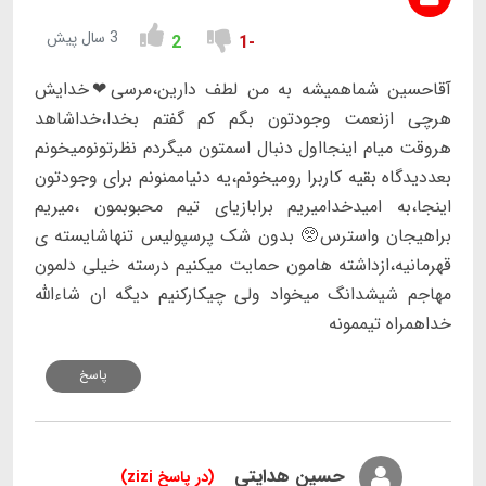
3 سال پیش
2
-1
آقاحسین شماهمیشه به من لطف دارین،مرسی❤خدایش
هرچی ازنعمت وجودتون بگم کم گفتم بخدا،خداشاهد
هروقت میام اینجااول دنبال اسمتون میگردم نظرتونومیخونم
بعددیدگاه بقیه کاربرا رومیخونم،یه دنیاممنونم برای وجودتون
اینجا،به امیدخدامیریم برابازیای تیم محبوبمون ،میریم
براهیجان واسترس🥺 بدون شک پرسپولیس تنهاشایسته ی
قهرمانیه،ازداشته هامون حمایت میکنیم درسته خیلی دلمون
مهاجم شیشدانگ میخواد ولی چیکارکنیم دیگه ان شاءالله
خداهمراه تیممونه
پاسخ
حسین هدایتی
(در پاسخ zizi)