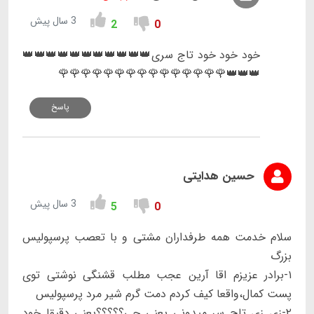
3 سال پیش
2
0
خود خود خود تاج سری👑👑👑👑👑👑👑👑👑👑👑
👑👑👑🌹🌹🌹🌹🌹🌹🌹🌹🌹🌹🌹🌹🌹🌹🌹
پاسخ
حسین هدایتی
3 سال پیش
5
0
سلام خدمت همه طرفداران مشتی و با تعصب پرسپولیس
بزرگ
۱-برادر عزیزم اقا آرین عجب مطلب قشنگی نوشتی توی
پست کمال،واقعا کیف کردم دمت گرم شیر مرد پرسپولیس
۲-زی زی تاج سر میدونی یعنی چی؟؟؟؟؟یعنی دقیقا خود