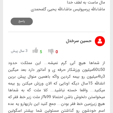
مال ماست به لطف خدا
ماشاءالله پرسپولیس ماشاءالله یحیی گلمحمدی
پاسخ
حسین سرخدل
3 سال پیش
5
0
از شماها هیچ آبی گرم نمیشه... این مملکت حدود
50تا60میلیون ورزشکار حرفه ی و آماتور دارد بعد میگین
3یا4میلیون رو بیمه کردین واگه باهمین منوال پیش برین
انشالله 15سال دیگه اونایی که الان ورزش میکنن رو بیمه
میکنید... واقعا خسته نباشید... کلا ملت گه به شماها
میخواستن دلخوش باشن احتمالا 99%از ملت زیر خط فقر که
هیچ زیرزمین خط فقر بودن... جمع کنید این بازیهارو یه عده
اسم خودشون رو گذاشتن مسئولین شما بیشتر اسگولین