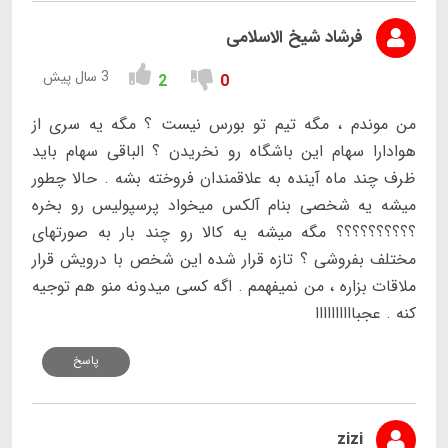
فرشاد شیخ الاسلامی
3 سال پیش
2
0
من موندم ، مگه تیم تو بورس نیست ؟ مگه یه سری از
هوادارا سهام این باشگاه رو نخریدن ؟ الباقی سهام باید
ظرف چند ماه آینده به علاقمندان فروخته بشه . حالا چطور
میشه یه شخصی بنام آلکس میخواد پرسپولیس رو بخره
؟؟؟؟؟؟؟؟؟؟ مگه میشه یه کالا رو چند بار به صورتهای
مختلف بفروشی ؟ تازه قرار شده این شخص با درویش قرار
ملاقات بزاره ، من نمیفهمم . اگه کسی میدونه منو هم توجیه
کنه . عجباااااااااا
پاسخ
zizi