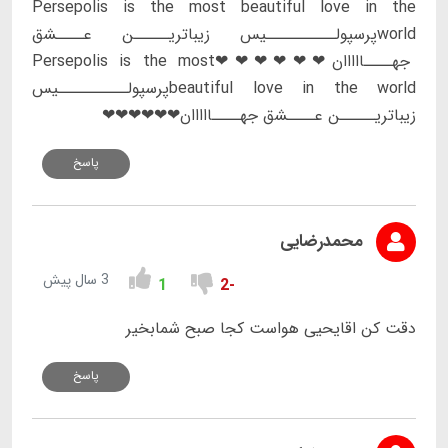
Persepolis is the most beautiful love in the
worldپرسپولــــــــــیس زیباتریـــــن عــــشق
جهــــااااان❤❤❤❤❤❤Persepolis is the most
beautiful love in the worldپرسپولــــــــــیس
زیباتریـــــن عــــشق جهــــااااان❤❤❤❤❤❤
پاسخ
محمدرضایی
3 سال پیش
1
-2
دقت کن اقایحیی هواست کجا صبح شمابخیر
پاسخ