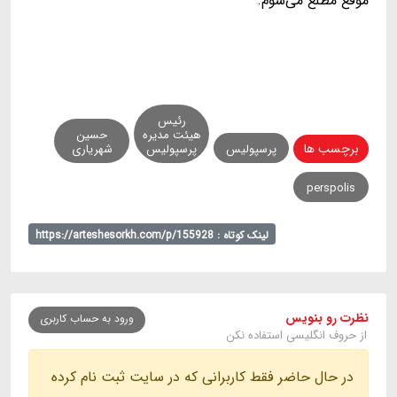
موقع مطلع می‌شوم.
رئیس
هیئت مدیره
حسین
برچسب ها
پرسپولیس
پرسپولیس
شهریاری
perspolis
لینک کوتاه : https://arteshesorkh.com/p/155928
نظرت رو بنویس
ورود به حساب کاربری
از حروف انگلیسی استفاده نکن
در حال حاضر فقط کاربرانی که در سایت ثبت نام کرده