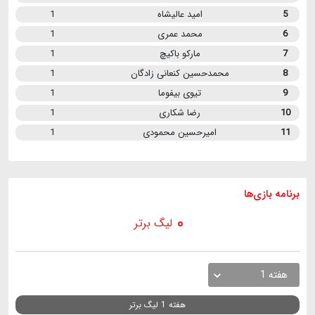
5
امید عالیشاه
1
6
محمد عمری
1
7
مارکو باکیچ
1
8
محمدحسین کنعانی زادگان
1
9
تیوی بیفوما
1
10
رضا شکاری
1
11
امیرحسین محمودی
1
برنامه
بازی ها
لیگ برتر
هفته 1
هفته 1 لیگ برتر