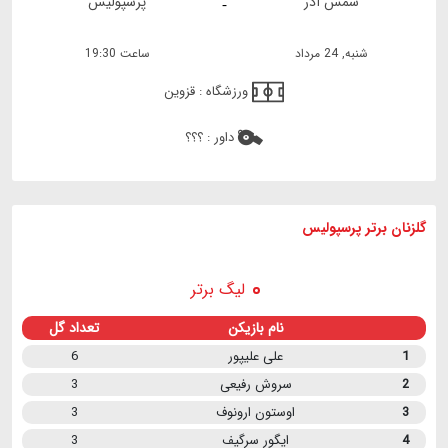
شمس آذر
پرسپولیس
-
شنبه, 24 مرداد
ساعت 19:30
ورزشگاه :
قزوین
داور :
؟؟؟
گلزنان برتر پرسپولیس
لیگ برتر
نام بازیکن
تعداد گل
1
علی علیپور
6
2
سروش رفیعی
3
3
اوستون ارونوف
3
4
ایگور سرگیف
3