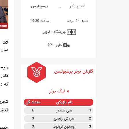
-
شمس آذر
پرسپولیس
شنبه, 24 مرداد
ساعت 19:30
ورزشگاه :
قزوین
داور :
؟؟؟
سال بعد هم ۲۰ درصد اف
رییس
گلزنان برتر پرسپولیس
کادر 
که در
لیگ برتر
نام بازیکن
تعداد گل
گذشته را پر
1
علی علیپور
6
2
سروش رفیعی
3
3
اوستون ارونوف
3