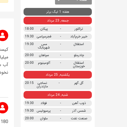
هفته 1 لیگ برتر
جمعه, 23 مرداد
تراکتور
-
پیکان
18:00
خیبر خرم‌آباد
-
فجرسپاسی
19:30
استقلال
-
مس
19:30
شهربابک
چادرملو
-
سپاهان
20:00
میلی
استقلال
-
آلومینیوم
20:00
آب س
خوزستان
نخود 
یکشنبه, 25 مرداد
گل گهر
-
نساجی
20:15
مازندران
شنبه, 24 مرداد
ذوب آهن
-
فولاد
19:30
شمس آذر
-
پرسپولیس
19:30
صنعت نفت
-
ملوان
20:00
180 میلیارد هم باشگاه بگیره اینقدر از گذشته تو باشگاه تر زدن که هر چقدر بدهی ها رو بدهند تمامی نداره. تف تو ذاتشون