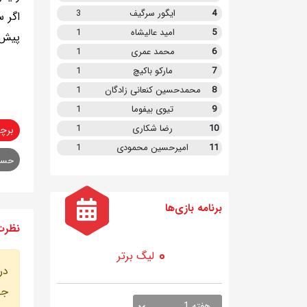
4
ایگور سرگیف
3
اگر 
5
امید عالیشاه
1
پیش 
6
محمد عمری
1
7
مارکو باکیچ
1
8
محمدحسین کنعانی زادگان
1
9
تیوی بیفوما
1
10
رضا شکاری
1
برچ
11
امیرحسین محمودی
1
حسی
برنامه
بازی ها
نظرت
لیگ برتر
در
جه
هفته 1