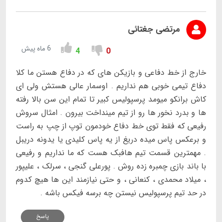
مرتضی جغتائی
6 ماه پیش
4
0
خارج از خط دفاعی و بازیکن های که در دفاع هستن ما کلا
دفاع تیمی خوبی هم نداریم . اوسمار عالی هستش ولی ای
کاش برانکو میومد پرسپولیس کبیر تا تمام این سن بالا رفته
ها و بدرد نخور ها رو از تیم مینداخت بیرون . امثال سروش
رفیعی که فقط توی خط دفاع خودمون توپ از چپ به راست
و برعکس پاس میده دریغ از یه پاس کلیدی یا یدونه دریبل
. مهمترین قسمت تیم هافبک هست که ما نداریم و رفیعی
با باند بازی چمبره زده روش . پورعلی گنجی ، سرلک ، علیپور
، میلاد محمدی ، کنعانی ، و حتی نیازمند این ها هیچ کدوم
در حد تیم پرسپولیس نیستن چه برسه فیکس باشه .
پاسخ