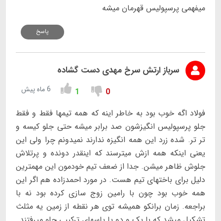
میفهمی پرسپولیس قهرمان میشه
پاسخ
سرباز ارتش سرخ مهدی دست گشاده
6 ماه پیش
1
0
فولاد اگه خوب بود به خاطر اینه که همه تیمها فقط و فقط
جلو پرسپولیس انگیزشون صد برابر میشه حتی جلو کیسه و
تر تر. شده زرد این همه انگیزه ندارند نمیدونم چرا ولی این
یعنی اینکه همه ازش میترسند که اینقدر دونده و پرتلاش
جلوش ظاهر میشن. جدا از ضعف تیم خودمون این مهمترین
دلیل برای باختهای تیم هست. در مورد احمدزاده هم اگر این
همه خوب بود چون با رامین زوج سازی کرده بود نه با
براجعه. زمان برانکو همیشه توی هر نقطه از زمین یه مثلث
تشکیل میشد که با یک و دو یا پاسهای ترکیبی جلو میرفتند