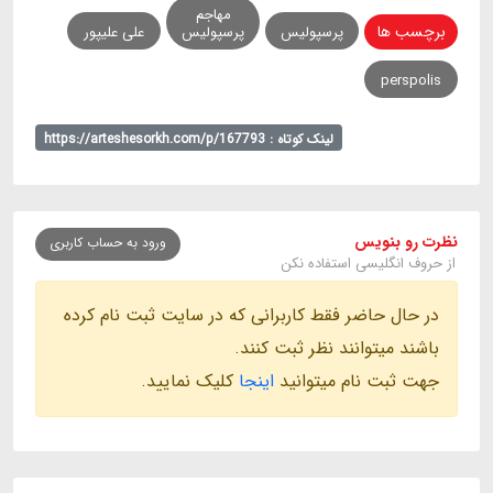
مهاجم
برچسب ها
پرسپولیس
پرسپولیس
علی علیپور
perspolis
لینک کوتاه : https://arteshesorkh.com/p/167793
نظرت رو بنویس
ورود به حساب کاربری
از حروف انگلیسی استفاده نکن
در حال حاضر فقط کاربرانی که در سایت ثبت نام کرده
باشند میتوانند نظر ثبت کنند.
جهت ثبت نام میتوانید
اینجا
کلیک نمایید.