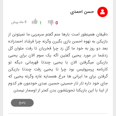
حسن احمدی
6 ماه پیش
1
0
دقیقان همینطور است بارها منم گفتم سرمربی ما نمیتونن از
بازیکن به نهوه احسن بازی بگیرن وگرنه چرا فرشاد احمدزاده
بعد دو روز به خود ما گل زد چرا فخریان تا رفت ملوان گل
زدشما در مورد یحیی گفتین اگه یک سوم الان برای یحیی
بازیکن میگرفتن الان با یحیی چندتا قهرمانی دیگه تو
کارنامه پرسپولیس بود چرا تا یحیی رفت چندتا بازیکن
گرفتن برای ما ایرانی ها مرغ همسایه غازه وگرنه یحیی که
جای خود داره تار تار حسینی حسین عبدی خودمون هر کدوم
از اینا با این بازیکنا تحویلشون بدن کمتر از اوسمار نیستن
پاسخ