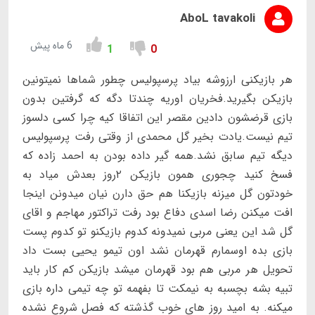
AboL tavakoli
6 ماه پیش
1
0
هر بازیکنی ارزوشه بیاد پرسپولیس چطور شماها نمیتونین
بازیکن بگیرید.فخریان اوریه چندتا دگه که گرفتین بدون
بازی قرضشون دادین مقصر این اتفاقا کیه چرا کسی دلسوز
تیم نیست.یادت بخیر گل محمدی از وقتی رفت پرسپولیس
دیگه تیم سابق نشد.همه گیر داده بودن به احمد زاده که
فسخ کنید چجوری همون بازیکن ٢روز بعدش میاد به
خودتون گل میزنه بازیکنا هم حق دارن نیان میدونن اینجا
افت میکنن رضا اسدی دفاع بود رفت تراکتور مهاجم و اقای
گل شد این یعنی مربی نمیدونه کدوم بازیکنو تو کدوم پست
بازی بده اوسمارم قهرمان نشد اون تیمو یحیی بست داد
تحویل هر مربی هم بود قهرمان میشد بازیکن کم کار باید
تبیه بشه بچسبه به نیمکت تا بفهمه تو چه تیمی داره بازی
میکنه. به امید روز های خوب گذشته که فصل شروع نشده