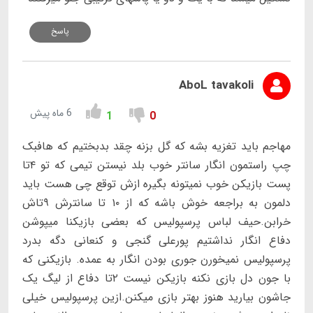
پاسخ
AboL tavakoli
6 ماه پیش
1
0
مهاجم باید تغزیه بشه که گل بزنه چقد بدبختیم که هافبک
چپ راستمون انگار سانتر خوب بلد نیستن تیمی که تو ۴تا
پست بازیکن خوب نمیتونه بگیره ازش توقع چی هست باید
دلمون به براجعه خوش باشه که از ١٠ تا سانترش ٩تاش
خرابن.حیف لباس پرسپولیس که بعضی بازیکنا میپوشن
دفاع انگار نداشتیم پورعلی گنجی و کنعانی دگه بدرد
پرسپولیس نمیخورن جوری بودن انگار به عمده. بازیکنی که
با جون دل بازی نکنه بازیکن نیست ٢تا دفاع از لیگ یک
جاشون بیارید هنوز بهتر بازی میکنن.ازین پرسپولیس خیلی