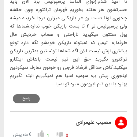
نا امید شدم.زنوزی الماسا پرسپولیس برد الان باید
حسرتشون هر هفته بخوریم قهرمان تراکتوره چون حقشه
چجوری اونا دست رو هر بازیکنی میزارن درجا خریده میشه
ولی پرسپولیس تو ۴ تا پست بازیکن خوب نداره.شماها که
پول مفتتون میگیرید ناراحتی و عصاب خردیش مال
طرفداره. تیمی که نمیتونه بازیکن خودشو نگه داره توقع
بیشتری ازش نیست الان اگه شماها تونستین بدترین بازیکن
تراکتورو بگیرید حق این تیم نیست باهاش اینکارو
میکنید.کاش حداقل فرشاد فرجی رو خوتون تعارف نمیکردین
اینجوری پیش بره سهمیه اسیا هم نمیگیریم البته نگیریم
بهتره با این تیم ابرومون میره تو اسیا
پاسخ
مصیب علیمرادی
6 ماه پیش
1
0