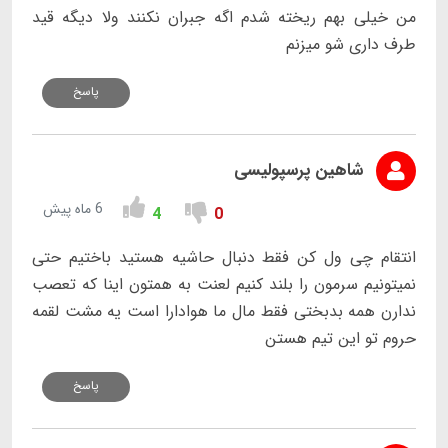
من خیلی بهم ریخته شدم اگه جبران نکنند ولا دیگه قید
طرف داری شو میزنم
پاسخ
شاهین پرسپولیسی
6 ماه پیش
4
0
انتقام چی ول کن فقط دنبال حاشیه هستید باختیم حتی
نمیتونیم سرمون را بلند کنیم لعنت به همتون اینا که تعصب
ندارن همه بدبختی فقط مال ما هوادارا است‌ یه مشت لقمه
حروم تو این تیم هستن
پاسخ