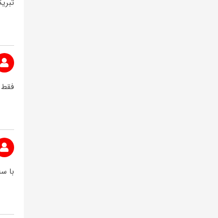
تبریک
فقط 
با سل