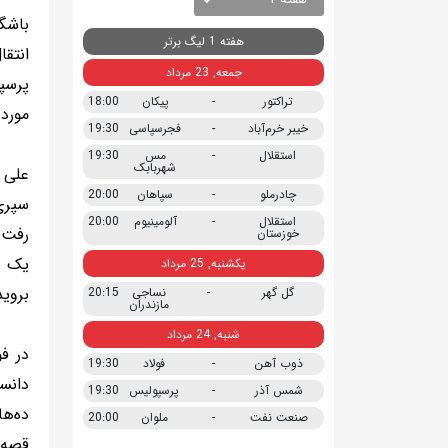
باشگا
هفته 1 لیگ برتر
انتق
جمعه, 23 مرداد
پرسپ
تراکتور
-
پیکان
18:00
مورد
خیبر خرم‌آباد
-
فجرسپاسی
19:30
استقلال
-
مس
19:30
شهربابک
چادرملو
-
سپاهان
20:00
استقلال
-
آلومینیوم
20:00
خوزستان
یک لی
یکشنبه, 25 مرداد
بروید
گل گهر
-
نساجی
20:15
مازندران
شنبه, 24 مرداد
در ف
ذوب آهن
-
فولاد
19:30
دانست
شمس آذر
-
پرسپولیس
19:30
ده‌ها
صنعت نفت
-
ملوان
20:00
قصه 