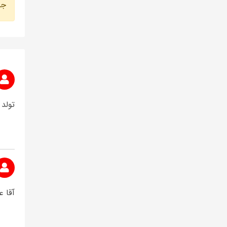
جه
تولد 
آقا 