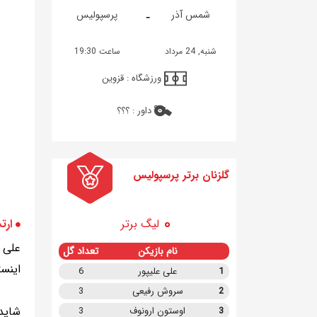
-
شمس آذر
پرسپولیس
شنبه, 24 مرداد
ساعت 19:30
ورزشگاه :
قزوین
داور :
؟؟؟
گلزنان برتر پرسپولیس
ارت
لیگ برتر
نام بازیکن
تعداد گل
اینس
1
علی علیپور
6
2
سروش رفیعی
3
شاید 
3
اوستون ارونوف
3