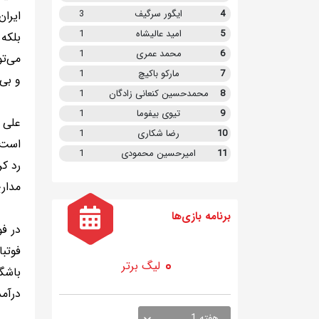
4
ایگور سرگیف
3
ایرا
5
امید عالیشاه
1
بلکه 
6
محمد عمری
1
می‌تو
7
مارکو باکیچ
1
و بی‌
8
محمدحسین کنعانی زادگان
1
9
تیوی بیفوما
1
علی ک
10
رضا شکاری
1
است ک
11
امیرحسین محمودی
1
رد کر
مدار
برنامه
بازی ها
در فو
فوتبا
لیگ برتر
باشگ
درآم
هفته 1