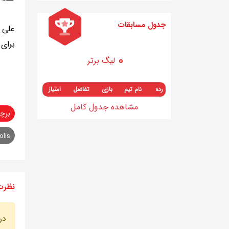
جدول مسابقات
علی ک
برای
لیگ برتر
رده
نام تیم
بازی
تفاضل
امتیاز
مشاهده جدول کامل
برچ
olis
نظرت
در