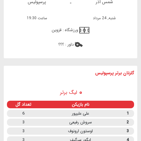
شمس آذر
پرسپولیس
-
شنبه, 24 مرداد
ساعت 19:30
ورزشگاه :
قزوین
داور :
؟؟؟
گلزنان برتر پرسپولیس
لیگ برتر
نام بازیکن
تعداد گل
1
علی علیپور
6
2
سروش رفیعی
3
3
اوستون ارونوف
3
4
ایگور سرگیف
3