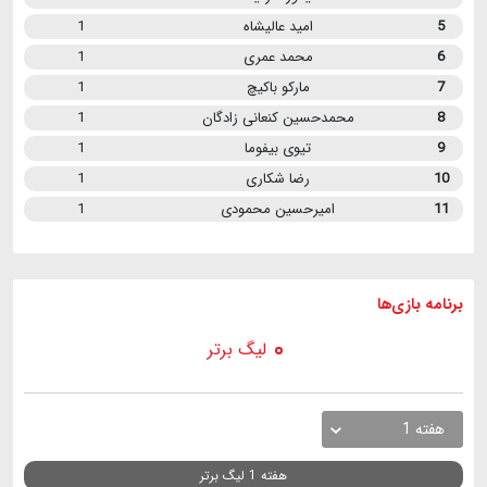
5
امید عالیشاه
1
6
محمد عمری
1
7
مارکو باکیچ
1
8
محمدحسین کنعانی زادگان
1
9
تیوی بیفوما
1
10
رضا شکاری
1
11
امیرحسین محمودی
1
برنامه
بازی ها
لیگ برتر
هفته 1
هفته 1 لیگ برتر