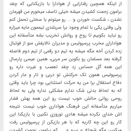
از اینکه همچین رفتارایی از هوادارا با بازیکنایی که چقد
برامون زحمت کشیدن میشه خیلی تاسف میخورم من قهرمان
نشدن ، شکست خوردن و ... رو میتونم با سختی تحمل کنم
ولی وقتی یکی با تمام وجود برا سربلندی تیممون مایه میزاره
رو نباید بکوبیم تا روح و روانش تخریب بشه متأسفانه این
هوادارای مخرب پرسپولیس و مدیران نالایقش منو از فوتبال
زده کردن آخه مگه میشه یه تیم دو رقمی از تیم دوم فاصله
گرفته بعد مسلمان رو بکوبن سر مربی، همین عیسی پارسال
این همه گل حساس زد چقد تعصب و غیرت داره رو
پرسپولیس همون تک حرکتش تو دربی و تار و مار کردن
دفاع استقلال برا من یه حرکت استثنایی بود چرا باید وقتی
که به لحاظ بدنی شک ندارم مشکلی نداره ولی به لحاظ
روحی روانی حالش خوب نیست رو این همه بهش فشار
میاریم متأسفانه این فرهنگ هواداری خوب نیست نتیجه
اش خدای نکرده میشه هادی نوروزی نکنین با بازیکنا این
کار رو این چه کاریه که با هر بازیکن از پرسپولیس رفت
میکنین مگه شجاع و بیرو و ... کم برامون زحمت کشیدن