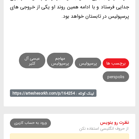
جدایی فرستاد و با ادامه همین روند او یکی از خروجی های
پرسپولیس در تابستان خواهد بود.
مهاجم
عیسی آل
برچسب ها
پرسپولیس
پرسپولیس
کثیر
perspolis
لینک کوتاه : https://arteshesorkh.com/p/164254
نظرت رو بنویس
ورود به حساب کاربری
از حروف انگلیسی استفاده نکن