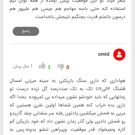
بنظر میاد تو این موقعیت پیش اومده از همه توان تیم
استفاده کنه حتی باسه مهاجم هم عیسی هم علیپور هم
درسون باتمتم قدرت بجنگیم نتیجش باخداست
پاسخ
omid
1 سال پیش
3
0
هواداری که داری سنگ بازیکنی به سینه میزنی امسال
قشنگ ۶الی۷تا تک به تک صددرصد گل نزده درست تو
زمانهایی که باید خودشو نشون میداده بی ثمربوده..بخدا اگه
بازی بده خراب کنه همین شماها اولین نفری هستین که
مربی به فحش میکشین.یادتون رفته سر سلمانی چقد گاریدو
رو فحش دادین ولی گذر زمان نشون داد که خود بازیکن کم
کاره ونمیخواد قدر موقعیت وپیراهن تنشو بدونه.پس به