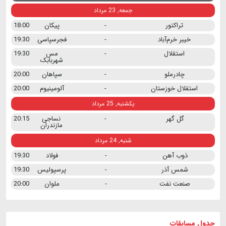
جمعه, 23 مرداد
تراکتور
-
پیکان
18:00
خیبر خرم‌آباد
-
فجرسپاسی
19:30
استقلال
-
مس
19:30
شهربابک
چادرملو
-
سپاهان
20:00
استقلال خوزستان
-
آلومینیوم
20:00
یکشنبه, 25 مرداد
گل گهر
-
نساجی
20:15
مازندران
شنبه, 24 مرداد
ذوب آهن
-
فولاد
19:30
شمس آذر
-
پرسپولیس
19:30
صنعت نفت
-
ملوان
20:00
جدول مسابقات