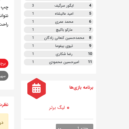
4
ایگور سرگیف
3
چپ ب
5
امید عالیشاه
1
نتوان
6
محمد عمری
1
راحت‌
7
مارکو باکیچ
1
8
محمدحسین کنعانی زادگان
1
9
تیوی بیفوما
1
10
رضا شکاری
1
11
امیرحسین محمودی
1
برچ
سهی
برنامه
بازی ها
نظرت
لیگ برتر
در
هفته 1