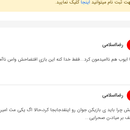
ت ثبت نام میتوانید
اینجا
کلیک نمایید.
رضااسلامی
 ایوب هم ناامیدمون کرد...فقط خدا کنه این بازی افتضاحش واس ناآ
رضااسلامی
ش چرا باید ی بازیکن جوان رو اینقدجابجا کرد،حالا اگ یکی مث امیر
ف بر میاد،ن صحرایی...