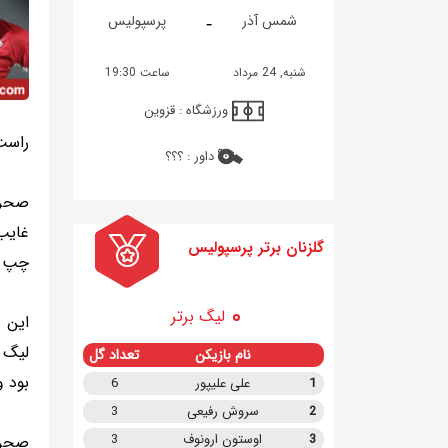
-
شمس آذر
پرسپولیس
شنبه, 24 مرداد
ساعت 19:30
ورزشگاه :
قزوین
راست
داور :
؟؟؟
صحرا
گلزنان برتر پرسپولیس
چپ ح
لیگ برتر
این ب
لیگ 
نام بازیکن
تعداد گل
بود و
1
علی علیپور
6
2
سروش رفیعی
3
3
اوستون ارونوف
3
صحرای