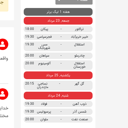
جه
هفته 1 لیگ برتر
جمعه, 23 مرداد
تراکتور
-
پیکان
18:00
خیبر خرم‌آباد
-
فجرسپاسی
19:30
استقلال
-
مس
19:30
شهربابک
چادرملو
-
سپاهان
20:00
واقعا
استقلال
-
آلومینیوم
20:00
خوزستان
یکشنبه, 25 مرداد
گل گهر
-
نساجی
20:15
مازندران
شنبه, 24 مرداد
ذوب آهن
-
فولاد
19:30
خدای
شمس آذر
-
پرسپولیس
19:30
مختل
صنعت نفت
-
ملوان
20:00