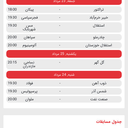
جمعه, 23 مرداد
تراکتور
-
پیکان
18:00
خیبر خرم‌آباد
-
فجرسپاسی
19:30
استقلال
-
مس
19:30
شهربابک
چادرملو
-
سپاهان
20:00
استقلال خوزستان
-
آلومینیوم
20:00
یکشنبه, 25 مرداد
گل گهر
-
نساجی
20:15
مازندران
شنبه, 24 مرداد
ذوب آهن
-
فولاد
19:30
شمس آذر
-
پرسپولیس
19:30
صنعت نفت
-
ملوان
20:00
جدول مسابقات