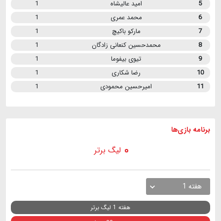
5
امید عالیشاه
1
6
محمد عمری
1
7
مارکو باکیچ
1
8
محمدحسین کنعانی زادگان
1
9
تیوی بیفوما
1
10
رضا شکاری
1
11
امیرحسین محمودی
1
برنامه
بازی ها
لیگ برتر
هفته 1
هفته 1 لیگ برتر