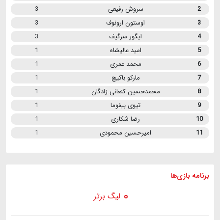
2
سروش رفیعی
3
3
اوستون ارونوف
3
4
ایگور سرگیف
3
5
امید عالیشاه
1
6
محمد عمری
1
7
مارکو باکیچ
1
8
محمدحسین کنعانی زادگان
1
9
تیوی بیفوما
1
10
رضا شکاری
1
11
امیرحسین محمودی
1
برنامه
بازی ها
لیگ برتر