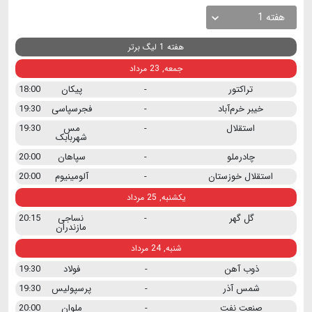
هفته 1
هفته 1 لیگ برتر
جمعه, 23 مرداد
تراکتور
-
پیکان
18:00
خیبر خرم‌آباد
-
فجرسپاسی
19:30
استقلال
-
مس
19:30
شهربابک
چادرملو
-
سپاهان
20:00
استقلال خوزستان
-
آلومینیوم
20:00
یکشنبه, 25 مرداد
گل گهر
-
نساجی
20:15
مازندران
شنبه, 24 مرداد
ذوب آهن
-
فولاد
19:30
شمس آذر
-
پرسپولیس
19:30
صنعت نفت
-
ملوان
20:00