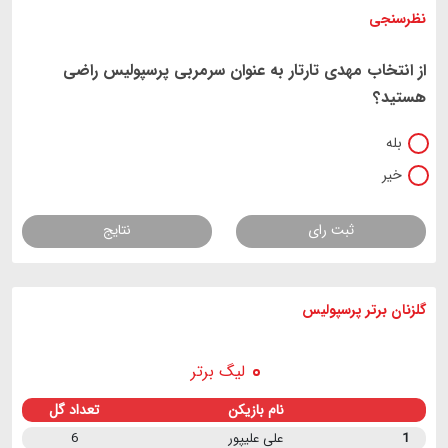
نظرسنجی
از انتخاب مهدی تارتار به عنوان سرمربی پرسپولیس راضی
هستید؟
بله
خیر
ثبت رای
نتایج
گلزنان برتر پرسپولیس
لیگ برتر
نام بازیکن
تعداد گل
1
علی علیپور
6