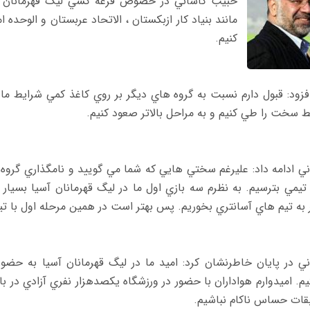
حبيب كاشاني در خصوص قرعه كشي ليگ قهرمانان آسي
مانند بنياد كار ازبكستان ، الاتحاد عربستان و الوحده 
كنيم.
فزود: قبول دارم نسبت به گروه هاي ديگر بر روي كاغذ كمي شرايط ما
 سخت را طي كنيم و به مراحل بالاتر صعود كنيم.
ي ادامه داد: عليرغم سختي هايي كه شما مي گوييد و نامگذاري گروه مر
تيمي بترسيم. به نظرم سه بازي اول ما در ليگ قهرمانان آسيا بسيار
ر به تيم هاي آسانتري بخوريم. پس بهتر است در همين مرحله اول با ت
ني در پايان خاطرنشان كرد: اميد ما در ليگ قهرمانان آسيا به حضور
. اميدوارم هواداران با حضور در ورزشگاه يكصدهزار نفري آزادي در ب
قات حساس ناكام نباشيم.