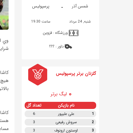
-
شمس آذر
پرسپولیس
شنبه, 24 مرداد
ساعت 19:30
ورزشگاه :
قزوین
وي ا
داور :
؟؟؟
شرايط
كاشان
گلزنان برتر پرسپولیس
هيچ 
بالات
لیگ برتر
نام بازیکن
تعداد گل
كاشا
1
علی علیپور
6
هستيم
2
سروش رفیعی
3
مساب
3
اوستون ارونوف
3