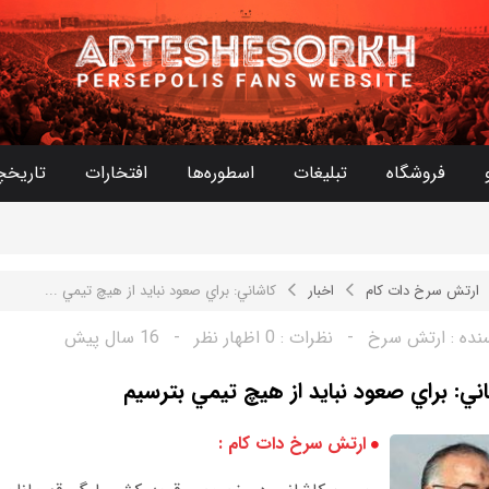
فروشگاه
تبلیغات
اسطوره‌ها
افتخارات
تاریخچ
ارتش سرخ دات کام
اخبار
كاشاني: براي صعود نبايد از هيچ تيمي ...
نده :
ارتش سرخ
-
نظرات :
0 اظهار نظر
-
16 سال پیش
ني: براي صعود نبايد از هيچ تيمي بترسيم
ارتش سرخ دات کام :