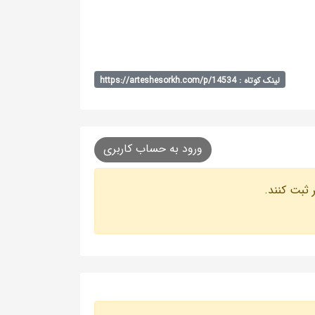
لینک کوتاه : https://arteshesorkh.com/p/14534
ورود به حساب کاربری
 ثبت کنند.