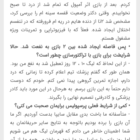
كردم. بعد از بازى اثر آمپول كه تمام شد از درد تا صبح
نخوابيدم. وقتى دكتر وضعيت قفسه سينه ام را بررسى كرد،
مشخص شد ۲تا از دنده هايم در ريه ام فرورفته كه در تنفسم
اختلال ايجاد شده. فعلاً كه با فيزيوتراپى و تمرينات ويژه
مشغول هستم.
• پس فاصله ايجاد شده بين ۲ بازى به نفعت شد. حالا
شرايطت براى بازى با تراكتورسازى چطور است؟
- از اين لحاظ كه ليگ ۱۰ ، ۱۲ روز تعطيل شد به نفع من بود.
همان طور كه گفتم پزشك تيم اعلام كرده تا زمانى كه درد
دارم، اجازه تمرين گروهى پيدا نمى كنم. خودم كه دوست
دارم حتماً به اين بازى برسم. به هرحال در اين مورد بايد كادر
پزشكى و كادرفنى تصميم نهايى را بگيرند.
• كمى از شرايط فعلى پرسپوليس برايمان صحبت مى كنى؟
- متأسفانه ما باخت بدى مقابل سايپا بدست آورديم. اگر ما
آن بازى را برده بوديم باتوجه به نتايج ساير حريفانمان به
شما اطمينان خاطر مى دادم كه قهرمان ليگ هم مى شويم
اما روز بازى با سايپا روز ما نبود و باختيم. همه ما از آن