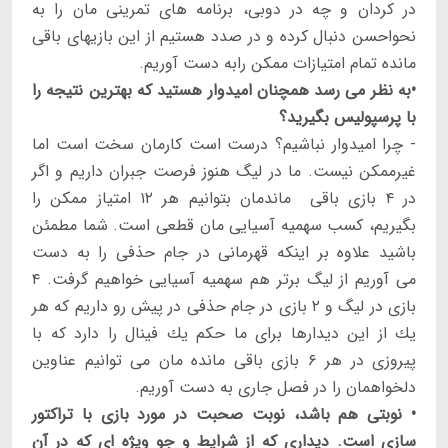
در كردان و چه در دوبى، برنامه هاى تمرينى مان را به
نحواحسن دنبال كرده و در صدد هستيم از اين بازيهاى باقى
مانده تمام امتيازات ممكن رابه دست آوريم.
•به نظر مى رسد همچنان اميدوار هستيد كه بهترين نتيجه را
با پرسپوليس بگيريد؟
- چرا اميدوار نباشيم؟ درست است كارمان سخت است اما
غيرممكن نيست. ما در ليگ هنوز فرصت جبران داريم و اگر
در ۴ بازى باقى ماندمان بتوانيم هر ۱۲ امتياز ممكن را
بگيريم، كسب سهميه آسيايى مان قطعى است. شما مطمئن
باشيد علاوه بر اينكه قهرمانى در جام حذفى را به دست
مى آوريم از ليگ برتر هم سهميه آسيايى خواهيم گرفت. ۴
بازى در ليگ و ۲ بازى در جام حذفى در پيش رو داريم كه هر
يك از اين ديدارها براى ما حكم يك فينال را دارد كه با
پيروزى در هر ۶ بازى باقى مانده مان مى توانيم عناوين
دلخواهمان را در فصل جارى به دست آوريم.
• نوبتى هم باشد، نوبت صحبت در مورد بازى با تراكتور
سازى است. ديدارى كه از شرايط و جو ويژه اى كه در آن