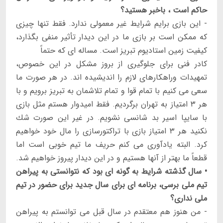
حاكم است ، باخبر هستيد؟
- اين بازى برايم شرايط غير معمولى ندارد. فقط تنها چيزى
كه ممكن است بر بازى ما در اين ديدار تأثير منفى بگذارد،
كيفيت زمين استاديوم تبريز است. مساله اى كه حتماً
كادر فنى براى جلوگيرى از بروز مشكل در اين خصوص،
تمهيدات وراهكارهاى لازم را انديشيده اند. در هر صورت ما
سعى مى كنيم با تمام قوا و تمام تلاشمان به تبريز برويم و با
هر ۳ امتياز به تهران برگرديم. فقط اميدوار هستم مثل بازى
با سايپا اسير بد شانسى نشويم. در غير اين صورت شك
نكنيد هر ۳ امتياز بازى با تراكتورسازى را مال خود خواهيم
كرد. البته يادآورى مى كنم حريف ما تيم خوبى است اما
قطعاً ما بهتر از آنها هستيم و در اين ديدار پيروز خواهيم شد.
• سال گذشته شرايط به گونه اى بود كه نتوانستى به پيراهن
تيم ملى برسى، برنامه اى براى سال جديد براى حضور در تيم
ملى ندارى؟
- من هنوز هم معتقدم در سال قبل مى توانستم به پيراهن