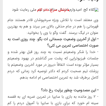
ارتش سرخ دات کام :
وى معتقد است با تلاش ويژه سرخپوشان قادر هستند جام
قهرمانى را هم در جام حذفى بالاى سر ببرند و هم به بهترين
عنوان در ليگ برسند. گفت وگو با وى را بخوانيد:
• اول از آخرين وضعيت جسمانى ات بگو. چند روزى است به
صورت اختصاصى تمرين مى كنى؟
- خدا را شكر وضعيتم نسبت به چند روز قبل بهتر شده و
جلسات فيزيوتراپى كه پشت سر گذاشتم در بهبود وضعيتم
بسيار مؤثر بوده است اتفاقاً ديروز در مورد آخرين وضعيتم با
پزشك تيم صحبت كردم كه دكتر توصيه كرد زمانى كه دردم
كامل برطرف شد به تمرين اختصاصى ام ادامه بدهم.
• اين مصدوميت چطور برايت رخ داد؟
- ۲ روز مانده به بازى با سايپا در تمرين ضربه اى به قفسه
سينه ام خورد كه براى بازى با سايپا با آمپول دردم را كم