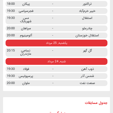
تراکتور
-
پیکان
18:00
خیبر خرم‌آباد
-
فجرسپاسی
19:30
استقلال
-
مس
19:30
شهربابک
چادرملو
-
سپاهان
20:00
استقلال خوزستان
-
آلومینیوم
20:00
یکشنبه, 25 مرداد
گل گهر
-
نساجی
20:15
مازندران
شنبه, 24 مرداد
ذوب آهن
-
فولاد
19:30
شمس آذر
-
پرسپولیس
19:30
صنعت نفت
-
ملوان
20:00
جدول مسابقات