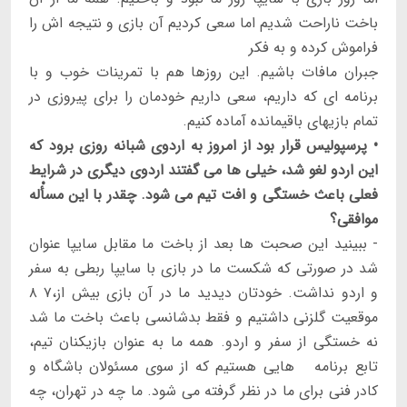
باخت ناراحت شديم اما سعى كرديم آن بازى و نتيجه اش را
فراموش كرده و به فكر
جبران مافات باشيم. اين روزها هم با تمرينات خوب و با
برنامه اى كه داريم، سعى داريم خودمان را براى پيروزى در
تمام بازيهاى باقيمانده آماده كنيم.
• پرسپوليس قرار بود از امروز به اردوى شبانه روزى برود كه
اين اردو لغو شد، خيلى ها مى گفتند اردوى ديگرى در شرايط
فعلى باعث خستگى و افت تيم مى شود. چقدر با اين مسأْله
موافقى؟
- ببينيد اين صحبت ها بعد از باخت ما مقابل سايپا عنوان
شد در صورتى كه شكست ما در بازى با سايپا ربطى به سفر
و اردو نداشت. خودتان ديديد ما در آن بازى بيش از،۷ ۸
موقعيت گلزنى داشتيم و فقط بدشانسى باعث باخت ما شد
نه خستگى از سفر و اردو. همه ما به عنوان بازيكنان تيم،
تابع برنامه هايى هستيم كه از سوى مسئولان باشگاه و
كادر فنى براى ما در نظر گرفته مى شود. ما چه در تهران، چه