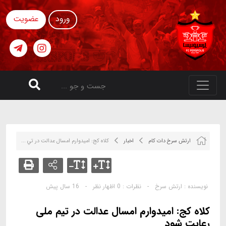
ورود
عضویت
ارتش سرخ دات کام
اخبار
كلاه كج: اميدوارم امسال عدالت در تي ...
نویسنده :
ارتش سرخ
-
نظرات :
0 اظهار نظر
-
16 سال پیش
كلاه كج: اميدوارم امسال عدالت در تيم ملى
رعايت شود