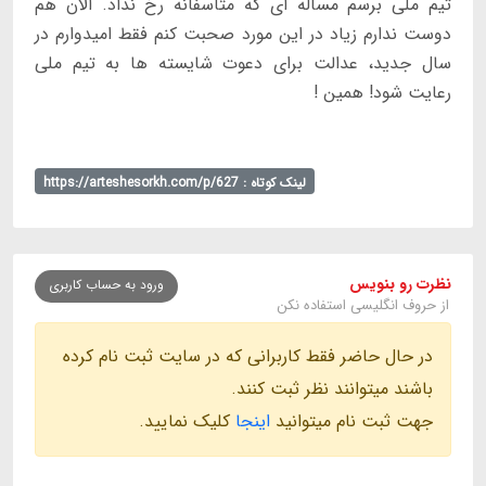
تيم ملى برسم مساله اى كه متاسفانه رخ نداد. الان هم
دوست ندارم زياد در اين مورد صحبت كنم فقط اميدوارم در
سال جديد، عدالت براى دعوت شايسته ها به تيم ملى
رعايت شود! همين !
لینک کوتاه : https://arteshesorkh.com/p/627
نظرت رو بنویس
ورود به حساب کاربری
از حروف انگلیسی استفاده نکن
در حال حاضر فقط کاربرانی که در سایت ثبت نام کرده
باشند میتوانند نظر ثبت کنند.
جهت ثبت نام میتوانید
اینجا
کلیک نمایید.