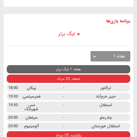
برنامه
بازی ها
لیگ برتر
هفته 1
هفته 1 لیگ برتر
جمعه, 23 مرداد
تراکتور
-
پیکان
18:00
خیبر خرم‌آباد
-
فجرسپاسی
19:30
استقلال
-
مس
19:30
شهربابک
چادرملو
-
سپاهان
20:00
استقلال خوزستان
-
آلومینیوم
20:00
یکشنبه, 25 مرداد