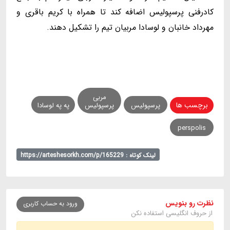
کادرفنی پرسپولیس اضافه کند تا همراه با کریم باقری و
مهرداد خانبان و لوسادا مربیان تیم را تشکیل دهند.
مربی
برچسب ها
پرسپولیس
پرسپولیس
په په لوسادا
perspolis
لینک کوتاه : https://arteshesorkh.com/p/165229
نظرت رو بنویس
ورود به حساب کاربری
از حروف انگلیسی استفاده نکن