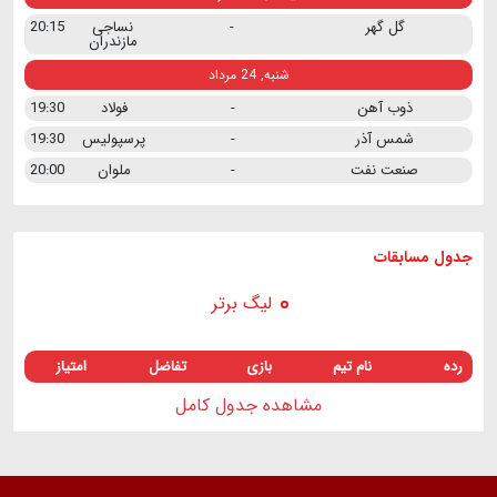
گل گهر
-
نساجی
20:15
مازندران
شنبه, 24 مرداد
ذوب آهن
-
فولاد
19:30
شمس آذر
-
پرسپولیس
19:30
صنعت نفت
-
ملوان
20:00
جدول مسابقات
لیگ برتر
رده
نام تیم
بازی
تفاضل
امتیاز
مشاهده جدول کامل