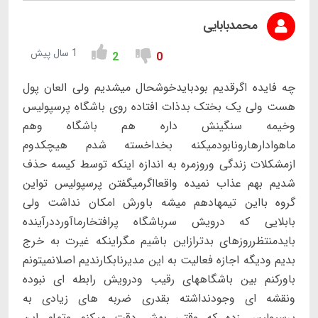
محمدبابایی
1 سال پیش
2
0
چه فایده اگرقدیم بودبایدخوشحال میشدیم ولی العان پول
هست ولی یک بختک بدذات افتاده روی باشگاه پرسپولیس
وخیمه سنگینش داره هم باشگاه وهم
ماهوادارهارونابودمیکنه بخداخسته شدم هیچکدوم
ازمشکلات زندگی وروزمره به اندازه اینکه توسط کیسه حذف
شدیم بهم عذاب نمیده واقعااگرمیگفتن پرسپولیس تواین
گروه بااین تیمهادهم میشه باورش امکان نداشت ولی
بابلایی که درویش سرباشگاه پرافتخارماآورددرآینده
بایدمنتظرروزهای بدترازاین باشیم مگراینکه غیرت به خرج
بدیم ودیگه اجازه فعالیت به این مدیرنابکارندیم اصلانمیتونم
باورکنم بین باشگاههای رقیب ودرویش رابطه ای نبوده
ونقشه ای وجودنداشته بقدری ضربه های زیادی به
پرسپولیس زده که وقتی بهش دقت میکنم وتمام این