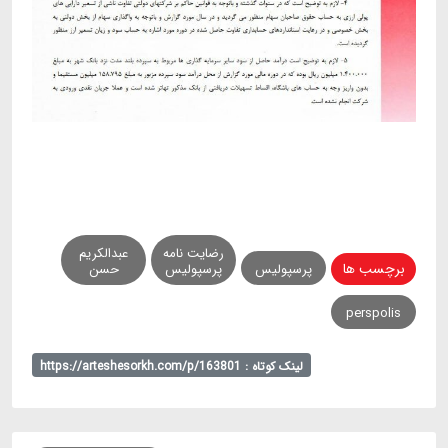
رضایت نامه
عبدالکریم
برچسب ها
پرسپولیس
پرسپولیس
حسن
perspolis
لینک کوتاه : https://arteshesorkh.com/p/163801