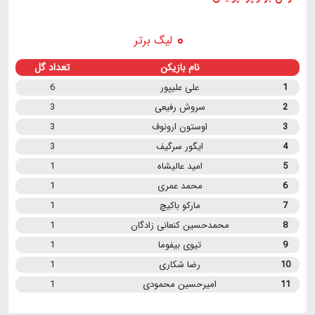
لیگ برتر
نام بازیکن
تعداد گل
1
علی علیپور
6
2
سروش رفیعی
3
3
اوستون ارونوف
3
4
ایگور سرگیف
3
5
امید عالیشاه
1
6
محمد عمری
1
7
مارکو باکیچ
1
8
محمدحسین کنعانی زادگان
1
9
تیوی بیفوما
1
10
رضا شکاری
1
11
امیرحسین محمودی
1