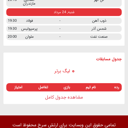
مازندران
شنبه, 24 مرداد
ذوب آهن
-
فولاد
19:30
شمس آذر
-
پرسپولیس
19:30
صنعت نفت
-
ملوان
20:00
جدول مسابقات
لیگ برتر
رده
نام تیم
بازی
تفاضل
امتیاز
مشاهده جدول کامل
تمامی حقوق این وبسایت برای ارتش سرخ محفوظ است