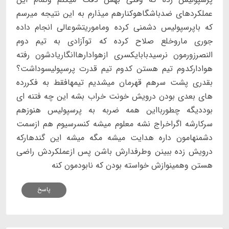
عملکردهای ضدباشگاهوکنارهم میذارم به این نتیجه میرسم
که باپرسپولیس دشمنی کرده وماموریتشوعالی انجام داده
جوری ماروخلع صلاح کرده که توآزادی به تیم دوم
النصرزورمون نرسیدبابایکسری ازهوادارهاانگاریادشون رفته
هوادارکدوم تیم هستن کدوم تیم قدرت پرسپولیسوداشت؟
بقدری پشت سرهم قهرمان میشدیم تیمهافقط به فکررده
های بعدی بودن درویش خونت خراب بشه این چه فتنه ای
بوددیگه چطوربااین همه ضربه به پرسپولیس هنوزهم
سرکارشه اگراخراج نشه معلوم میشه کنسرسیوم هم ازسمت
دشمنهامون داره هدایت میشه مگه میشه این گندهارکه
درویش زده ببینن وطرفدارش باشن پس ازعملکردش راضی
هستن وهمینوازش خواسته بودن که نابودمون کنه
پاسخ