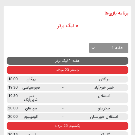
برنامه
بازی ها
لیگ برتر
هفته 1
هفته 1 لیگ برتر
جمعه, 23 مرداد
تراکتور
-
پیکان
18:00
خیبر خرم‌آباد
-
فجرسپاسی
19:30
استقلال
-
مس
19:30
شهربابک
چادرملو
-
سپاهان
20:00
استقلال خوزستان
-
آلومینیوم
20:00
یکشنبه, 25 مرداد
گل گهر
-
نساجی
20:15