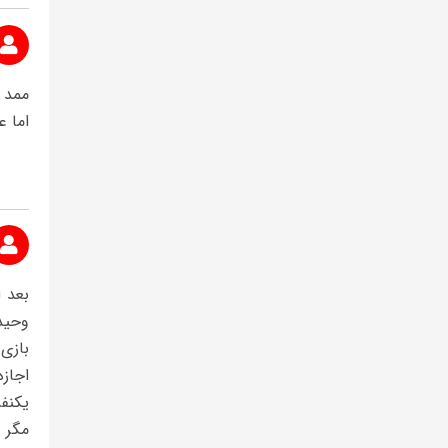
ممد ع
اما ع
بعد 
وحید 
بازی 
اجازه
یکنف
مگر 