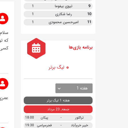
9
تیوی بیفوما
1
10
رضا شکاری
1
11
امیرحسین محمودی
1
سلام 
که ت
برنامه
بازی ها
کسی ه
لیگ برتر
هفته 1
عمری
هفته 1 لیگ برتر
جمعه, 23 مرداد
تراکتور
-
پیکان
18:00
خیبر خرم‌آباد
-
فجرسپاسی
19:30