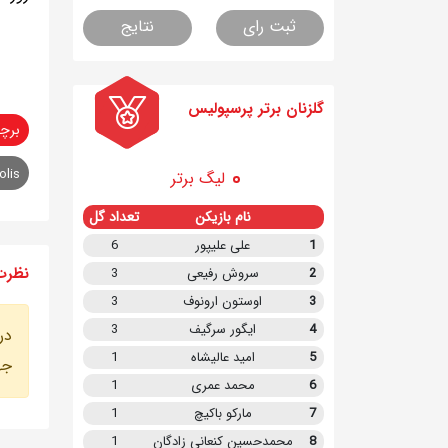
ثبت رای
نتایج
گلزنان برتر پرسپولیس
برچ
olis
لیگ برتر
نام بازیکن
تعداد گل
1
علی علیپور
6
نظرت
2
سروش رفیعی
3
3
اوستون ارونوف
3
4
ایگور سرگیف
3
در
5
امید عالیشاه
1
جه
6
محمد عمری
1
7
مارکو باکیچ
1
8
محمدحسین کنعانی زادگان
1