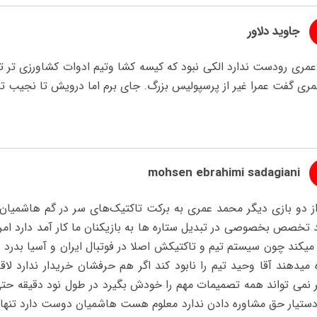
جاوید دلاور
مری رودست ندارد الکی نبود که کیسه کشا وتیم ادوات کشاورزی تر تر
مری گفت عمرا غیر از پرسپولیس بزرگ. جای برم اما درویش تا نجیب تا
mohsen ebrahimi sadagiani
از دو بازی دیگر محمد عمری به برکت تاکتیک‌های سر در گم هاشمیان 
تخصص بخصوصی در تبدیل ستاره ها به بازیکنان ما کار آمد دارد امروزه
میکند چون سیستم تیم و تاکتیکش اصلا در فوتبال ایران و آسیا بدرد ن
 میدهند آقا وحید تیم را نابود کند اگر هم حرفشان خریدار ندارد لاق
ر نمی تواند همه تصمیمات مهم را خودش بگیرد در طول نود دقیقه حتی
دستیار حق مشاوره دادن ندارد معلوم هست هاشمیان دوست دارد تنهایی