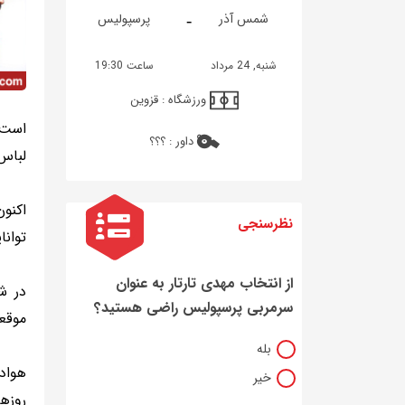
-
شمس آذر
پرسپولیس
شنبه, 24 مرداد
ساعت 19:30
ورزشگاه :
قزوین
است.
داور :
؟؟؟
لباس
اکنون
نظرسنجی
توانایی بازی در پ
از انتخاب مهدی تارتار به عنوان
در ش
سرمربی پرسپولیس راضی هستید؟
موقعی
بله
هواد
خیر
روزها