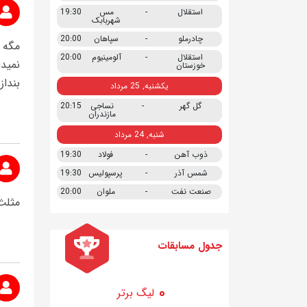
استقلال
-
مس
19:30
شهربابک
چادرملو
-
سپاهان
20:00
مگه 
استقلال
-
آلومینیوم
20:00
خوزستان
بنداز
یکشنبه, 25 مرداد
گل گهر
-
نساجی
20:15
مازندران
شنبه, 24 مرداد
ذوب آهن
-
فولاد
19:30
شمس آذر
-
پرسپولیس
19:30
صنعت نفت
-
ملوان
20:00
مثلث
جدول مسابقات
لیگ برتر