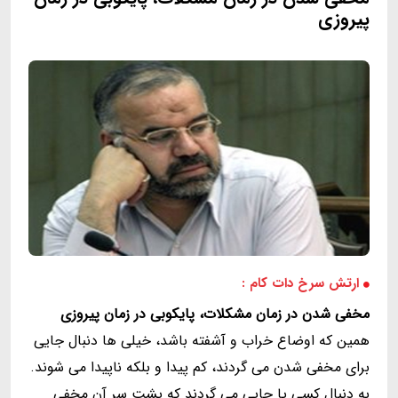
پيروزى
ارتش سرخ دات کام :
مخفى شدن در زمان مشكلات، پايكوبى در زمان پيروزى
همين كه اوضاع خراب و آشفته باشد، خيلى ها دنبال جايى
براى مخفى شدن مى گردند، كم پيدا و بلكه ناپيدا مى شوند.
به دنبال كسى يا جايى مى گردند كه پشت سر آن مخفى