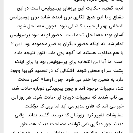
آنچه گفتيم، حكايت اين روزهاى پرسپوليس است در اين
مقطع و با اين هيچ انگارى براى آينده، شايد براى پرسپوليس
انتخابى بهتر از حبيب كاشانى نبود. «چون معما حل شود،
آسان بود» معما حل شده است. حضور او به سود پرسپوليس
تمام شد. نه اينكه حضور ديگران به ضرر مجموعه بود. اين ۲
با هم متفاوت هستند اما آنچه روى داد، اكنون نتيجه داده
است اما آيا اين انتخاب براى پرسپوليس بود يا براى اينكه
پشت سر او مخفى شوند. اشكالى كه در تصميم گيريها وجود
دارد به همين جا ختم مى شود. چون اوضاع كمى سخت
شد، تغييرات بوجود آمد و چون پيچيدگى دوباره حادث شد،
بى تاب شدند كه تغييرات دوباره اى حادث شود. هر روز اين
خبر مى آمد كه فلان مدير مى آيد اما ورق كه برگشت
سفارشات تغيير كرد. زورشان كه نرسيد، گفتند بماند. وقتى
ديدند جور ديگرى نمى توانند، مصلحت ديدند همينطور
ادامه بدهند. حالا هم سهمى از پهلوانى رستم مى خواهند اما