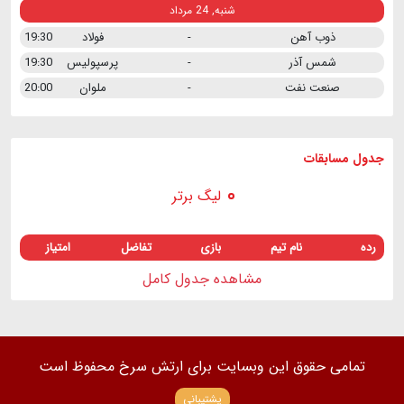
شنبه, 24 مرداد
ذوب آهن
-
فولاد
19:30
شمس آذر
-
پرسپولیس
19:30
صنعت نفت
-
ملوان
20:00
جدول مسابقات
لیگ برتر
رده
نام تیم
بازی
تفاضل
امتیاز
مشاهده جدول کامل
تمامی حقوق این وبسایت برای ارتش سرخ محفوظ است
پشتیبانی