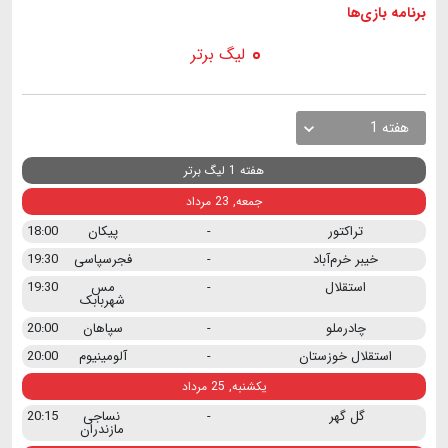
برنامه
بازی ها
لیگ برتر
هفته 1
هفته 1 لیگ برتر
جمعه, 23 مرداد
تراکتور
-
پیکان
18:00
خیبر خرم‌آباد
-
فجرسپاسی
19:30
استقلال
-
مس
19:30
شهربابک
چادرملو
-
سپاهان
20:00
استقلال خوزستان
-
آلومینیوم
20:00
یکشنبه, 25 مرداد
گل گهر
-
نساجی
20:15
مازندران