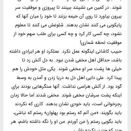
شوند. در كمين مى نشينند ببينند تا پيروزى و موفقيت سر
بيرون بياورد تا روى آن خيمه بزنند تا خود را ميان آنها كه
پايكوبى مى كنند نشان بدهند. شلوغش مى كنند تا معلوم
نشود، چه كسى كار كرد و چه كسى براى طلب سهم خود از
موفقيت لحظه شمارى!
حبيب كاشانى اينگونه عمل نكرد. عملكرد او هر ايرادى داشته
باشد، حداقل اهل مخفى شدن نبود. به دل آتش زد تا
خيلى ها پشت سر او مخفى شوند. يكى مثل خودش را هم
پيدا كرد. على دايى اهل دل به دريا زدن و آمدن به وسط
گود بود. از آتش هراسى نداشت. آنها سنگرهايى بودند براى
اينكه پشت سرشان مخفى شوند. مخفى شدند اما حالا زمان
رجزخوانى است، بايد خودى نشان بدهند. كارى كه نكردند
بايد بگويند: «من آنم كه رستم بود پهلوان» رستم كه نباشى،
بايد بگويى رستم را من آوردم. من او را نگه داشته باشم، هر
چند كه چنين نكرده باشى.