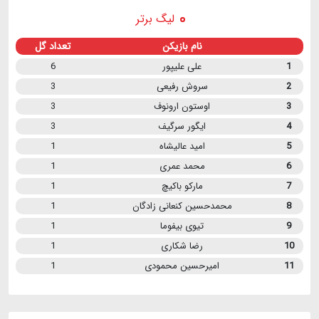
لیگ برتر
نام بازیکن
تعداد گل
1
علی علیپور
6
2
سروش رفیعی
3
3
اوستون ارونوف
3
4
ایگور سرگیف
3
5
امید عالیشاه
1
6
محمد عمری
1
7
مارکو باکیچ
1
8
محمدحسین کنعانی زادگان
1
9
تیوی بیفوما
1
10
رضا شکاری
1
11
امیرحسین محمودی
1