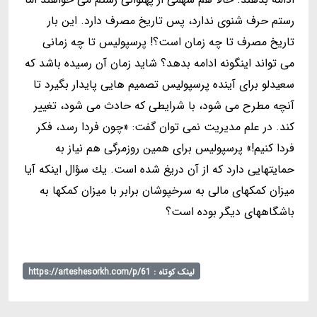
رستم حرف شنوى ندارد، پس تاريخ مصرف دارد. اين بار
تاريخ مصرف تا چه زمان است؟! پرسپوليس تا چه زمانى
مى تواند اينگونه ادامه بدهد؟ شايد زمان آن رسيده باشد كه
سعيدلو براى آينده پرسپوليس تصميم هايى پايدار بگيرد تا
آنچه مطرح مى شود، با شرايطى كه حادث مى شود، تغيير
كند. در علم مديريت نمى توان گفت: «چون فردا رسد، فكر
فردا كنيم!» پرسپوليس براى همين روزمرگى هم نياز به
حمايتهايى دارد كه از آن دريغ شده است. يك سؤال اينكه آيا
ميزان كمكهاى مالى به سرخپوشان برابر با ميزان كمكها به
باشگاههاى ديگر بوده است؟
لینک کوتاه : https://arteshesorkh.com/p/61