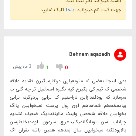
باشند میتوانند نظر ثبت کنند.
جهت ثبت نام میتوانید
اینجا
کلیک نمایید.
Behnam aqazadh
3 ماه پیش
1
0
بدی اینجا بعضی نه مترمعیاری درنظرمیگیرن فقدیه علاقه
شخصی ک تیم کی بگیرع کیه نگیره اسماعیل تر چه گلی ب
سرمازد که بودفقدازاین ناراحتیم ک ترابی بردوگرنه ترابی
بیادمطمعنم شماهاهم اون پول پرست نمیخوایین یااگ
بخوایین علاقه شخصی واینک مااینقددیگ ضعیف نشدیم
چراباب سن اونانگانمیکنیدهرچ سرمون اومدبخاطرسن
بالابودنکنه میخوایین سال بعدهم همین باشه بقرآن اگ