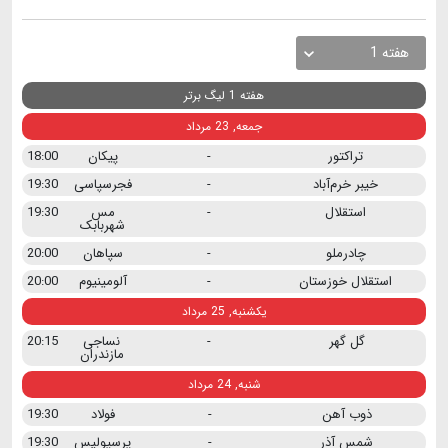
هفته 1
هفته 1 لیگ برتر
جمعه, 23 مرداد
تراکتور
-
پیکان
18:00
خیبر خرم‌آباد
-
فجرسپاسی
19:30
استقلال
-
مس
19:30
شهربابک
چادرملو
-
سپاهان
20:00
استقلال خوزستان
-
آلومینیوم
20:00
یکشنبه, 25 مرداد
گل گهر
-
نساجی
20:15
مازندران
شنبه, 24 مرداد
ذوب آهن
-
فولاد
19:30
شمس آذر
-
پرسپولیس
19:30