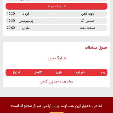
شنبه, 24 مرداد
ذوب آهن
-
فولاد
19:30
شمس آذر
-
پرسپولیس
19:30
صنعت نفت
-
ملوان
20:00
جدول مسابقات
لیگ برتر
رده
نام تیم
بازی
تفاضل
امتیاز
مشاهده جدول کامل
تمامی حقوق این وبسایت برای ارتش سرخ محفوظ است