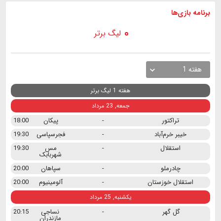
برنامه
بازی ها
لیگ برتر
هفته 1
هفته 1 لیگ برتر
جمعه, 23 مرداد
تراکتور
-
پیکان
18:00
خیبر خرم‌آباد
-
فجرسپاسی
19:30
استقلال
-
مس
19:30
شهربابک
چادرملو
-
سپاهان
20:00
استقلال خوزستان
-
آلومینیوم
20:00
یکشنبه, 25 مرداد
گل گهر
-
نساجی
20:15
مازندران