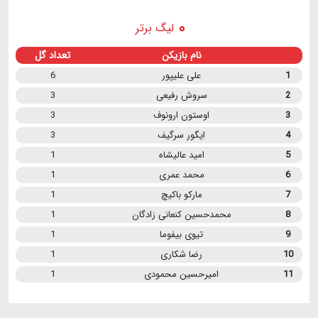
لیگ برتر
نام بازیکن
تعداد گل
1
علی علیپور
6
2
سروش رفیعی
3
3
اوستون ارونوف
3
4
ایگور سرگیف
3
5
امید عالیشاه
1
6
محمد عمری
1
7
مارکو باکیچ
1
8
محمدحسین کنعانی زادگان
1
9
تیوی بیفوما
1
10
رضا شکاری
1
11
امیرحسین محمودی
1