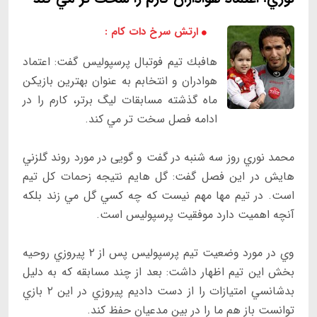
ارتش سرخ دات کام :
هافبك تيم فوتبال پرسپوليس گفت: اعتماد
هوادران و انتخابم به عنوان بهترين بازيكن
ماه گذشته مسابقات ليگ برتر، كارم را در
ادامه فصل سخت تر مي كند.
محمد نوري روز سه شنبه در گفت و گویی در مورد روند گلزني
هايش در اين فصل گفت: گل هايم نتيجه زحمات كل تيم
است. در تيم مها مهم نيست كه چه كسي گل مي زند بلكه
آنچه اهميت دارد موفقيت پرسپوليس است.
وي در مورد وضعيت تيم پرسپوليس پس از ‪ ۲‬پيروزي روحيه
بخش اين تيم اظهار داشت: بعد از چند مسابقه كه به دليل
بدشانسي امتيازات را از دست داديم پيروزي در اين ‪ ۲‬بازي
توانست باز هم ما را در بين مدعيان حفظ كند.