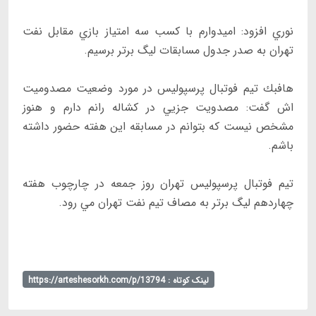
نوري افزود: اميدوارم با كسب سه امتياز بازي مقابل نفت
تهران به صدر جدول مسابقات ليگ برتر برسيم.
هافبك تيم فوتبال پرسپوليس در مورد وضعيت مصدوميت
اش گفت: مصدويت جزيي در كشاله رانم دارم و هنوز
مشخص نيست كه بتوانم در مسابقه اين هفته حضور داشته
باشم.
تيم فوتبال پرسپوليس تهران روز جمعه در چارچوب هفته
چهاردهم ليگ برتر به مصاف تيم نفت تهران مي رود.
لینک کوتاه : https://arteshesorkh.com/p/13794