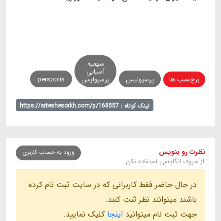
سهمیه
آسیایی
برچسب ها
پرسپولیس
پرسپولیس
perspolis
لینک کوتاه : https://arteshesorkh.com/p/168557
نظرت رو بنویس
ورود به حساب کاربری
از حروف انگلیسی استفاده نکن
در حال حاضر فقط کاربرانی که در سایت ثبت نام کرده
باشند میتوانند نظر ثبت کنند.
جهت ثبت نام میتوانید
اینجا
کلیک نمایید.