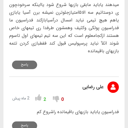
میدهند یاباید مابقی بازیها شروع شود یااینکه سرخودچون
ی دوستاتیم سه الا۵امتیازجلوترن نمیشه برن آسیا یابازی
یاهم هیچ تیمی نباید امسال درآسیابازکند فدراسیون ما
فدراسیون پولکی وکثیف وهمشون طرفدا ری تیمهای خاص
هستند ازکجامعلوم است که این سه تیم تیمهای اول تاسوم
شوند اثلآ نباید پرسپولیس قبول کند فقطبازی کردن تتمه
بازیهای باقیمانده
پاسخ
علی رضایی
2 ماه پیش
2
0
فدراسیون یاباید بازیهای باقیمانده راشروع کم
پاسخ