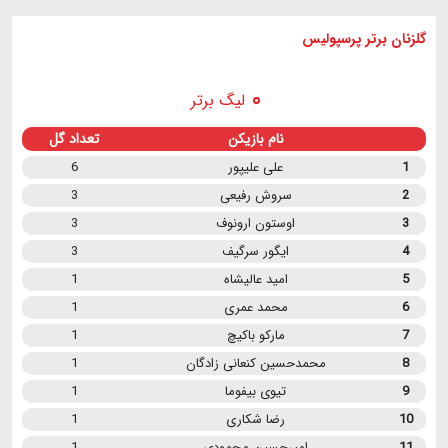
گلزنان برتر پرسپولیس
لیگ برتر
نام بازیکن
تعداد گل
1
علی علیپور
6
2
سروش رفیعی
3
3
اوستون ارونوف
3
4
ایگور سرگیف
3
5
امید عالیشاه
1
6
محمد عمری
1
7
مارکو باکیچ
1
8
محمدحسین کنعانی زادگان
1
9
تیوی بیفوما
1
10
رضا شکاری
1
11
امیرحسین محمودی
1