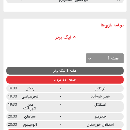
برنامه
بازی ها
لیگ برتر
هفته 1
هفته 1 لیگ برتر
جمعه, 23 مرداد
تراکتور
-
پیکان
18:00
خیبر خرم‌آباد
-
فجرسپاسی
19:30
استقلال
-
مس
19:30
شهربابک
چادرملو
-
سپاهان
20:00
استقلال خوزستان
-
آلومینیوم
20:00