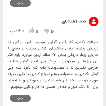
پاسخ
بابک اعتمادیان
2 ماه پیش
5
-3
خجالت بکشید ‌که رفتین گدایی سهمیه . اون موقعی که
درویش بیشرف دنبال هاشمیان اشغال میرفت و بجای ۸
خارجی چهار بازیکن بنجل ۳۳ ساله ارزون میاورد باید فکر
این روزها رو میکردین . چقدر نیم فصل گفتیم هافبک
خارجی بگیرین تا با مصدومیت بقیه تیم نابود نشه ولی
گوش نکردین و احمدزاده روهم اخراج کردین تا بگین صرفه
جویی کردین . خدایا ریشه استیلی و درویش و هاشمیان
بزن . تا بانک شهر و حدادی هستن ما خار و ذلیل میمونیم
پاسخ