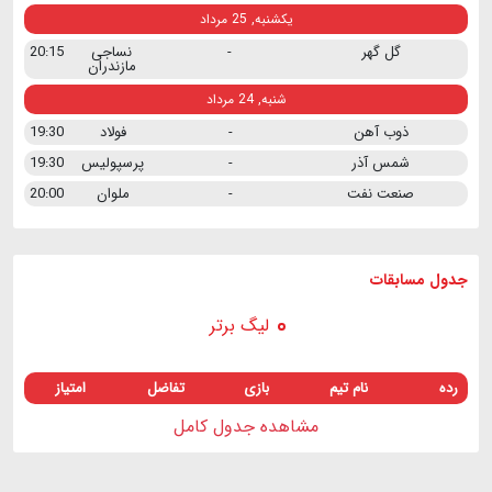
یکشنبه, 25 مرداد
گل گهر
-
نساجی
20:15
مازندران
شنبه, 24 مرداد
ذوب آهن
-
فولاد
19:30
شمس آذر
-
پرسپولیس
19:30
صنعت نفت
-
ملوان
20:00
جدول مسابقات
لیگ برتر
رده
نام تیم
بازی
تفاضل
امتیاز
مشاهده جدول کامل