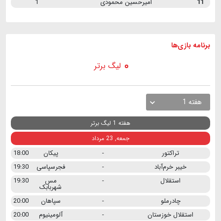
11
امیرحسین محمودی
1
برنامه
بازی ها
لیگ برتر
هفته 1
هفته 1 لیگ برتر
جمعه, 23 مرداد
تراکتور
-
پیکان
18:00
خیبر خرم‌آباد
-
فجرسپاسی
19:30
استقلال
-
مس
19:30
شهربابک
چادرملو
-
سپاهان
20:00
استقلال خوزستان
-
آلومینیوم
20:00