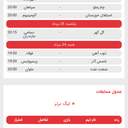
چادرملو
-
سپاهان
20:00
استقلال خوزستان
-
آلومینیوم
20:00
یکشنبه, 25 مرداد
گل گهر
-
نساجی
20:15
مازندران
شنبه, 24 مرداد
ذوب آهن
-
فولاد
19:30
شمس آذر
-
پرسپولیس
19:30
صنعت نفت
-
ملوان
20:00
جدول مسابقات
لیگ برتر
رده
نام تیم
بازی
تفاضل
امتیاز