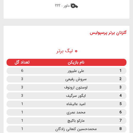
داور :
؟؟؟
گلزنان برتر پرسپولیس
لیگ برتر
نام بازیکن
تعداد گل
1
علی علیپور
6
2
سروش رفیعی
3
3
اوستون ارونوف
3
4
ایگور سرگیف
3
5
امید عالیشاه
1
6
محمد عمری
1
7
مارکو باکیچ
1
8
محمدحسین کنعانی زادگان
1