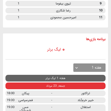
9
تیوی بیفوما
1
10
رضا شکاری
1
11
امیرحسین محمودی
1
برنامه
بازی ها
لیگ برتر
هفته 1
هفته 1 لیگ برتر
جمعه, 23 مرداد
تراکتور
-
پیکان
18:00
خیبر خرم‌آباد
-
فجرسپاسی
19:30
استقلال
-
مس
19:30
شهربابک