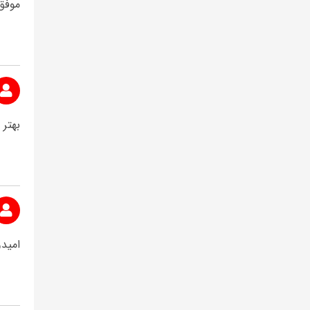
موفق
بهتر
امید