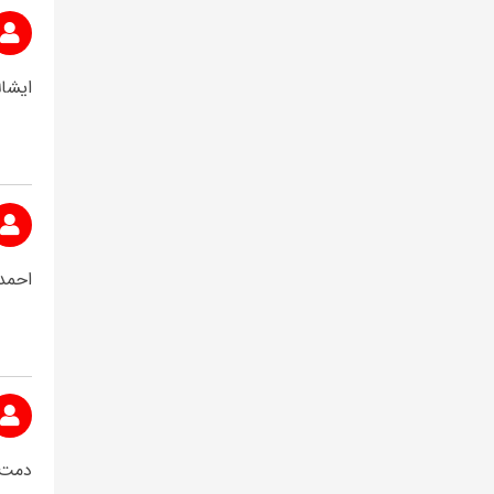
ایشال
احمدز
دمت 