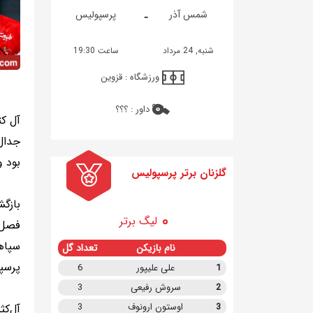
-
شمس آذر
پرسپولیس
شنبه, 24 مرداد
ساعت 19:30
ورزشگاه :
قزوین
داور :
؟؟؟
آل کث
جدال
بود و
گلزنان برتر پرسپولیس
بازگش
لیگ برتر
فصل 
سپاه
نام بازیکن
تعداد گل
پرسپو
1
علی علیپور
6
2
سروش رفیعی
3
3
اوستون ارونوف
3
آل‌ک