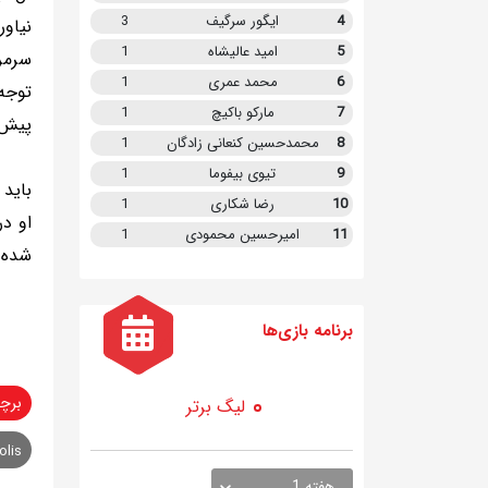
4
ایگور سرگیف
3
نیاو
5
امید عالیشاه
1
سرمرب
6
محمد عمری
1
توجه 
7
مارکو باکیچ
1
پیش‌
8
محمدحسین کنعانی زادگان
1
9
تیوی بیفوما
1
10
رضا شکاری
1
11
امیرحسین محمودی
1
شده ت
برنامه
بازی ها
برچ
لیگ برتر
olis
هفته 1