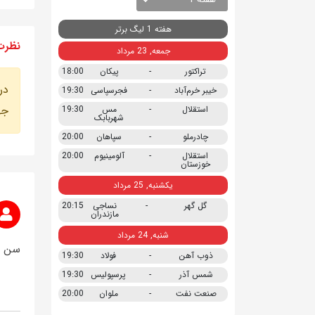
هفته 1 لیگ برتر
نظرت
جمعه, 23 مرداد
تراکتور
-
پیکان
18:00
در
خیبر خرم‌آباد
-
فجرسپاسی
19:30
جه
استقلال
-
مس
19:30
شهربابک
چادرملو
-
سپاهان
20:00
استقلال
-
آلومینیوم
20:00
خوزستان
یکشنبه, 25 مرداد
گل گهر
-
نساجی
20:15
مازندران
شنبه, 24 مرداد
سن عی
ذوب آهن
-
فولاد
19:30
شمس آذر
-
پرسپولیس
19:30
صنعت نفت
-
ملوان
20:00