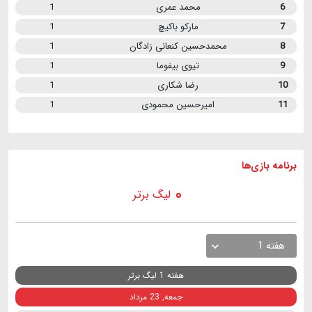
6
محمد عمری
1
7
مارکو باکیچ
1
8
محمدحسین کنعانی زادگان
1
9
تیوی بیفوما
1
10
رضا شکاری
1
11
امیرحسین محمودی
1
برنامه
بازی ها
لیگ برتر
هفته 1
هفته 1 لیگ برتر
جمعه, 23 مرداد