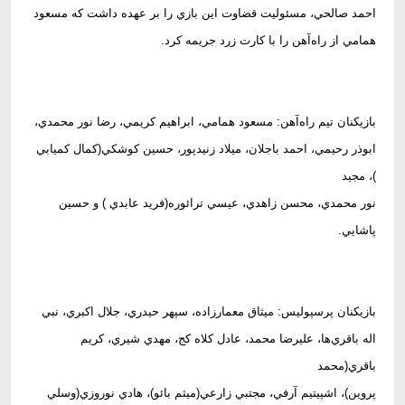
احمد صالحي، مسئوليت قضاوت اين بازي را بر عهده داشت كه مسعود
همامي از راه‌آهن را با كارت زرد جريمه كرد.
بازيكنان تيم راه‌آهن: مسعود همامي، ابراهيم كريمي، رضا نور محمدي،
ابوذر رحيمي، احمد باجلان، ميلاد زنيدپور، حسين كوشكي(كمال كميابي
)، مجيد
نور محمدي، محسن زاهدي، عيسي ترائوره(فريد عابدي ) و حسين
پاشايي.
بازيكنان پرسپوليس: ميثاق معمارزاده، سپهر حيدري، جلال اكبري، نبي
اله باقري‌ها، عليرضا محمد، عادل كلاه كج، مهدي شيري، كريم
باقري(محمد
پروين)، اشپيتيم آرفي، مجتبي زارعي(ميثم بائو)، هادي نوروزي(وسلي