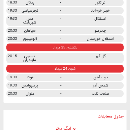
تراکتور
-
پیکان
18:00
خیبر خرم‌آباد
-
فجرسپاسی
19:30
استقلال
-
مس
19:30
شهربابک
چادرملو
-
سپاهان
20:00
استقلال خوزستان
-
آلومینیوم
20:00
یکشنبه, 25 مرداد
گل گهر
-
نساجی
20:15
مازندران
شنبه, 24 مرداد
ذوب آهن
-
فولاد
19:30
شمس آذر
-
پرسپولیس
19:30
صنعت نفت
-
ملوان
20:00
جدول مسابقات
لیگ برتر