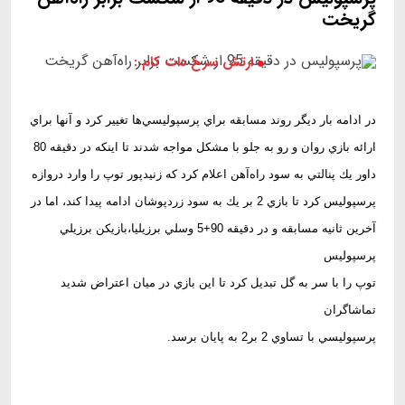
گريخت
ارتش سرخ دات کام :
در ادامه بار ديگر روند مسابقه براي پرسپوليسي‌ها تغيير كرد و آنها براي
ارائه بازي روان و رو به جلو با مشكل مواجه شدند تا اينكه در دقيقه 80
داور يك پنالتي به سود راه‌آهن اعلام كرد كه زنيدپور توپ را وارد دروازه
پرسپوليس كرد تا بازي 2 بر يك به سود زردپوشان ادامه پيدا كند، اما در
آخرين ثانيه مسابقه و در دقيقه 90+5 وسلي برزيليا،‌بازيكن برزيلي
پرسپوليس
توپ را با سر به گل تبديل كرد تا اين بازي در ميان اعتراض شديد
تماشاگران
پرسپوليسي با تساوي 2 بر2 به پايان برسد.