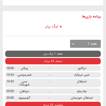
برنامه
بازی ها
لیگ برتر
هفته 1
هفته 1 لیگ برتر
جمعه, 23 مرداد
تراکتور
-
پیکان
18:00
خیبر خرم‌آباد
-
فجرسپاسی
19:30
استقلال
-
مس
19:30
شهربابک
چادرملو
-
سپاهان
20:00
استقلال خوزستان
-
آلومینیوم
20:00
یکشنبه, 25 مرداد