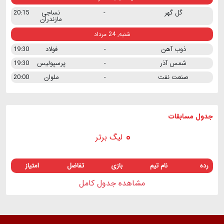
گل گهر
-
نساجی
20:15
مازندران
شنبه, 24 مرداد
ذوب آهن
-
فولاد
19:30
شمس آذر
-
پرسپولیس
19:30
صنعت نفت
-
ملوان
20:00
جدول مسابقات
لیگ برتر
رده
نام تیم
بازی
تفاضل
امتیاز
مشاهده جدول کامل