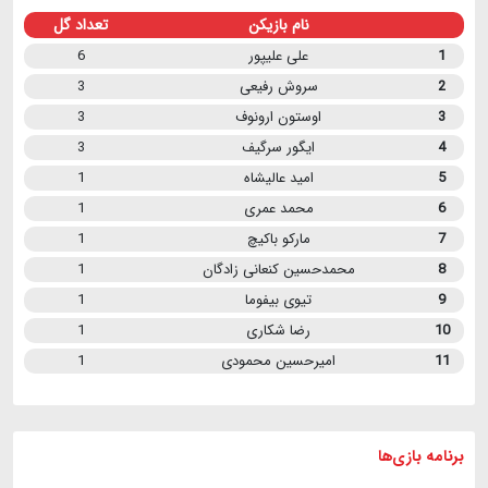
نام بازیکن
تعداد گل
1
علی علیپور
6
2
سروش رفیعی
3
3
اوستون ارونوف
3
4
ایگور سرگیف
3
5
امید عالیشاه
1
6
محمد عمری
1
7
مارکو باکیچ
1
8
محمدحسین کنعانی زادگان
1
9
تیوی بیفوما
1
10
رضا شکاری
1
11
امیرحسین محمودی
1
برنامه
بازی ها