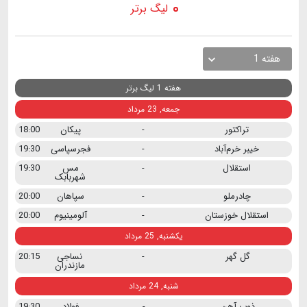
لیگ برتر
هفته 1
هفته 1 لیگ برتر
جمعه, 23 مرداد
تراکتور
-
پیکان
18:00
خیبر خرم‌آباد
-
فجرسپاسی
19:30
استقلال
-
مس
19:30
شهربابک
چادرملو
-
سپاهان
20:00
استقلال خوزستان
-
آلومینیوم
20:00
یکشنبه, 25 مرداد
گل گهر
-
نساجی
20:15
مازندران
شنبه, 24 مرداد
ذوب آهن
-
فولاد
19:30