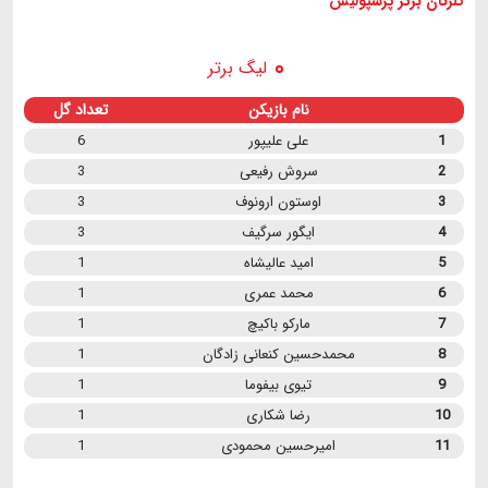
گلزنان برتر پرسپولیس
لیگ برتر
نام بازیکن
تعداد گل
1
علی علیپور
6
2
سروش رفیعی
3
3
اوستون ارونوف
3
4
ایگور سرگیف
3
5
امید عالیشاه
1
6
محمد عمری
1
7
مارکو باکیچ
1
8
محمدحسین کنعانی زادگان
1
9
تیوی بیفوما
1
10
رضا شکاری
1
11
امیرحسین محمودی
1