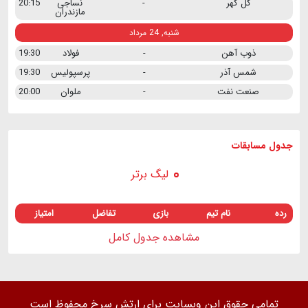
گل گهر
-
نساجی
20:15
مازندران
شنبه, 24 مرداد
ذوب آهن
-
فولاد
19:30
شمس آذر
-
پرسپولیس
19:30
صنعت نفت
-
ملوان
20:00
جدول مسابقات
لیگ برتر
رده
نام تیم
بازی
تفاضل
امتیاز
مشاهده جدول کامل
تمامی حقوق این وبسایت برای ارتش سرخ محفوظ است