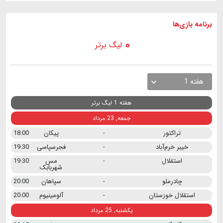
برنامه
بازی ها
لیگ برتر
هفته 1
هفته 1 لیگ برتر
جمعه, 23 مرداد
تراکتور
-
پیکان
18:00
خیبر خرم‌آباد
-
فجرسپاسی
19:30
استقلال
-
مس
19:30
شهربابک
چادرملو
-
سپاهان
20:00
استقلال خوزستان
-
آلومینیوم
20:00
یکشنبه, 25 مرداد