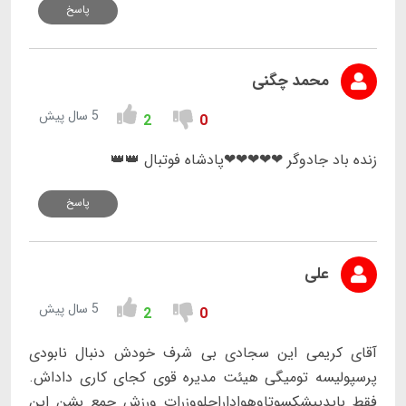
پاسخ
محمد چگنی
5 سال پیش
2
0
زنده باد جادوگر ❤❤❤❤❤پادشاه فوتبال 👑👑
پاسخ
علی
5 سال پیش
2
0
آقای کریمی این سجادی بی شرف خودش دنبال نابودی
پرسپولیسه تومیگی هیئت مدیره قوی کجای کاری داداش.
فقط بایدپیشکسوتاوهواداراجلووزرات ورزش جمع بشن این