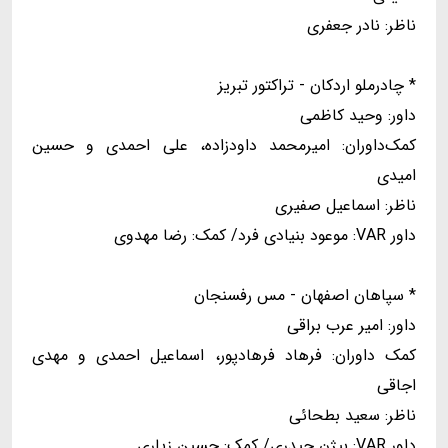
ناظر: نادر جعفری
* چادرملو اردکان - تراکتور تبریز
داور: وحید کاظمی
کمک‌داوران: امیرمحمد داودزاده، علی احمدی و حسین
امیدی
ناظر: اسماعیل صفیری
داور VAR: موعود بنیادی فرد/ کمک: رضا مهدوی
* سپاهان اصفهان - مس رفسنجان
داور: امیر عرب براقی
کمک داوران: فرهاد فرهادپور، اسماعیل احمدی و مهدی
اجاقی
ناظر: سعید بطحائی
داور VAR: بیژن حیدری/ کمک: حسین زیاری