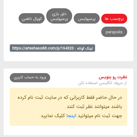
داور بازی
برچسب ها
پرسپولیس
پرسپولیس
کوپال ناظمی
perspolis
لینک کوتاه : https://arteshesorkh.com/p/164320
نظرت رو بنویس
ورود به حساب کاربری
از حروف انگلیسی استفاده نکن
در حال حاضر فقط کاربرانی که در سایت ثبت نام کرده
باشند میتوانند نظر ثبت کنند.
جهت ثبت نام میتوانید
اینجا
کلیک نمایید.