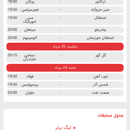
تراکتور
-
پیکان
18:00
خیبر خرم‌آباد
-
فجرسپاسی
19:30
استقلال
-
مس
19:30
شهربابک
چادرملو
-
سپاهان
20:00
استقلال خوزستان
-
آلومینیوم
20:00
یکشنبه, 25 مرداد
گل گهر
-
نساجی
20:15
مازندران
شنبه, 24 مرداد
ذوب آهن
-
فولاد
19:30
شمس آذر
-
پرسپولیس
19:30
صنعت نفت
-
ملوان
20:00
جدول مسابقات
لیگ برتر