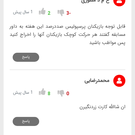
ع م د مطوری
1 سال پیش
2
-3
قابل توجه بازیکنان پرسپولیس صددرصد این هفته به داور
مسابقه گفتند هر حرکت کوچک بازیکنان آنها را اخراج کنید
پس مواظب باشید
پاسخ
محمدرضایی
1 سال پیش
8
0
ان شاالله کارت زردنگیرن
پاسخ