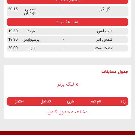
یکشنبه, 25 مرداد
گل گهر
-
نساجی
20:15
مازندران
شنبه, 24 مرداد
ذوب آهن
-
فولاد
19:30
شمس آذر
-
پرسپولیس
19:30
صنعت نفت
-
ملوان
20:00
جدول مسابقات
لیگ برتر
رده
نام تیم
بازی
تفاضل
امتیاز
مشاهده جدول کامل