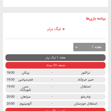
برنامه
بازی ها
لیگ برتر
هفته 1
هفته 1 لیگ برتر
جمعه, 23 مرداد
تراکتور
-
پیکان
18:00
خیبر خرم‌آباد
-
فجرسپاسی
19:30
استقلال
-
مس
19:30
شهربابک
چادرملو
-
سپاهان
20:00
استقلال خوزستان
-
آلومینیوم
20:00