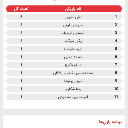
نام بازیکن
تعداد گل
1
علی علیپور
6
2
سروش رفیعی
3
3
اوستون ارونوف
3
4
ایگور سرگیف
3
5
امید عالیشاه
1
6
محمد عمری
1
7
مارکو باکیچ
1
8
محمدحسین کنعانی زادگان
1
9
تیوی بیفوما
1
10
رضا شکاری
1
11
امیرحسین محمودی
1
برنامه
بازی ها