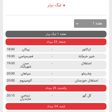
لیگ برتر
هفته 1
هفته 1 لیگ برتر
جمعه, 23 مرداد
تراکتور
-
پیکان
18:00
خیبر خرم‌آباد
-
فجرسپاسی
19:30
استقلال
-
مس
19:30
شهربابک
چادرملو
-
سپاهان
20:00
استقلال خوزستان
-
آلومینیوم
20:00
یکشنبه, 25 مرداد
گل گهر
-
نساجی
20:15
مازندران
شنبه, 24 مرداد