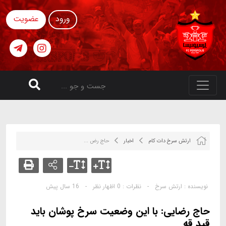
ورود
عضویت
ارتش سرخ دات کام
اخبار
حاج رض ...
نویسنده :
ارتش سرخ
-
نظرات :
0 اظهار نظر
-
16 سال پیش
حاج رضایی: با این وضعیت سرخ پوشان باید
قید قه