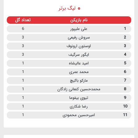
لیگ برتر
نام بازیکن
تعداد گل
1
علی علیپور
6
2
سروش رفیعی
3
3
اوستون ارونوف
3
4
ایگور سرگیف
3
5
امید عالیشاه
1
6
محمد عمری
1
7
مارکو باکیچ
1
8
محمدحسین کنعانی زادگان
1
9
تیوی بیفوما
1
10
رضا شکاری
1
11
امیرحسین محمودی
1