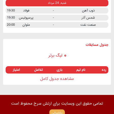
شنبه, 24 مرداد
ذوب آهن
-
فولاد
19:30
شمس آذر
-
پرسپولیس
19:30
صنعت نفت
-
ملوان
20:00
جدول مسابقات
لیگ برتر
رده
نام تیم
بازی
تفاضل
امتیاز
مشاهده جدول کامل
تمامی حقوق این وبسایت برای ارتش سرخ محفوظ است
پشتیبانی