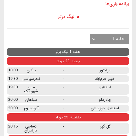
برنامه
بازی ها
لیگ برتر
هفته 1
هفته 1 لیگ برتر
جمعه, 23 مرداد
تراکتور
-
پیکان
18:00
خیبر خرم‌آباد
-
فجرسپاسی
19:30
استقلال
-
مس
19:30
شهربابک
چادرملو
-
سپاهان
20:00
استقلال خوزستان
-
آلومینیوم
20:00
یکشنبه, 25 مرداد
گل گهر
-
نساجی
20:15
مازندران