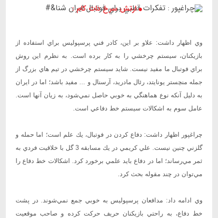
ارتش سرخ دات کام :
وي اظهار داشت: علاو بر اين، كادر فني پرسپوليس براي استفاده از
بازيكنان، سيستم چرخشي را به كار برده است. به نظرم اين روش
براي فوتبال ما مفيد نيست. شايد سيستم چرخشي در تيم هاي بزرگ از
جمله منچستر يونايتد، رئال مادريد، آرسنال و ... مفيد باشد؛ اما در ايران
به دليل آنكه نوع هماهنگي به خوبي حاصل نمي‌شود، به زيان آنها است.
عامل سوم به اشكالات سيستم خط دفاعي است.
چراغپور اظهار داشت: دفاع كردن در فوتبال، يك علم است؛ اما حمله و
گلزني چنين نيست. علي كريمي در يك مسابقه 3 گل با خلاقيت فردي به
ثمر مي‌رساند؛ اما در دفاع بايد علمي برخورد كرد. اشكالات خط دفاع را
مي‌توان در چند مقوله بحث كرد.
وي ادامه داد: مدافعان پرسپوليس به خوبي جمع نمي‌شوند. در پشت
خط دفاع، به راحتي بازيكنان حريف حركت كرده و صاحب موقعيت