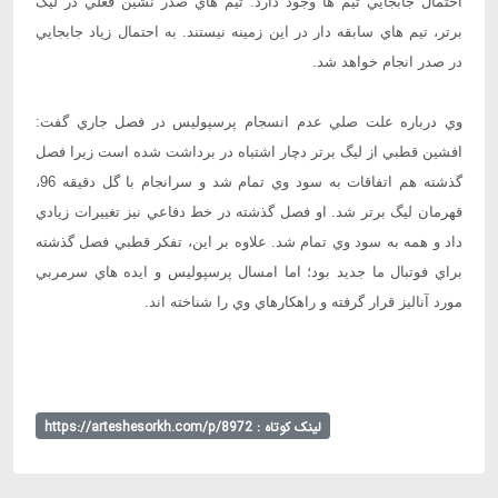
احتمال جابجايي تيم ها وجود دارد. تيم هاي صدر نشين فعلي در ليگ
برتر، تيم هاي سابقه دار در اين زمينه نيستند. به احتمال زياد جابجايي
در صدر انجام خواهد شد.
وي درباره علت صلي عدم انسجام پرسپوليس در فصل جاري گفت:
افشين قطبي از ليگ برتر دچار اشتباه در برداشت شده است زيرا فصل
گذشته هم اتفاقات به سود وي تمام شد و سرانجام با گل دقيقه 96،
قهرمان ليگ برتر شد. او فصل گذشته در خط دفاعي نيز تغييرات زيادي
داد و همه به سود وي تمام شد. علاوه بر اين، تفكر قطبي فصل گذشته
براي فوتبال ما جديد بود؛ اما امسال پرسپوليس و ايده هاي سرمربي
مورد آناليز قرار گرفته و راهكارهاي وي را شناخته اند.
لینک کوتاه : https://arteshesorkh.com/p/8972