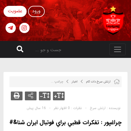
ورود
عضویت
ارتش سرخ دات کام
اخبار
چراغپ ...
نویسنده :
ارتش سرخ
-
نظرات :
0 اظهار نظر
-
16 سال پیش
چراغپور : تفكرات قطبي براي فوتبال ايران شنا&#