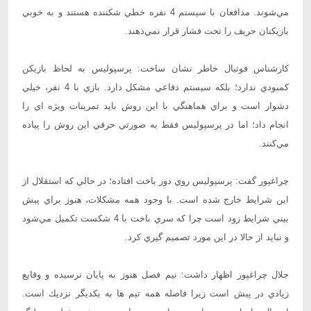
مي‌شوند. مدافعان با سيستم 4 نفره خطي شكننده هستند و به خوبي
بازيكنان حريف را تحت فشار قرار نمي‌دهند.
كارشناس فوتبال خاطر نشان ساخت: پرسپوليس به لحاظ بازيكن
كمبودي ندارد؛ بلكه سيستم دفاعي مشكل دارد. بازي با 4 نفر، خيلي
دشوار است و براي هماهنگي با اين روش بايد تمرينات ويژه اي را
انجام داد؛ اما در پرسپوليس فقط به صورتي حرفي اين روش را پياده
مي‌كنند.
چراغپور گفت: پرسپوليس روي دور باخت افتاده؛ در حالي كه استقلال از
اين شرايط خارج شده است. با وجود همه مشكلات، هنوز براي پيش
بيني شرايط زود است چرا كه سري باخت با 4 شكست تكميل مي‌شود
و نبايد از حالا در اين مورد تصميم گيري كرد.
جلال چراغپور اظهار داشت: نيم فصل هنوز به پايان نرسيده و وقايع
زيادي در پيش است زيرا فاصله همه تيم ها به يكديگر نزديك است.