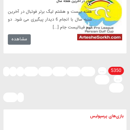
صدر در آخرین هفته سال
هفته بیست و هشتم لیگ برتر فوتبال در آخرین
شنبه سال با انجام 6 دیدار پیگیری می شود. دو
تیم فینالیست جام [...]
مشاهده
...
5350
‹
1
2
5347
5348
5349
5351
5352
...
5353
5889
5890
›
بازی های
پرسپولیس