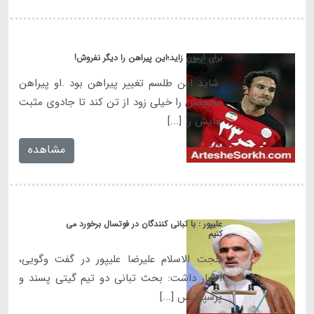
برای ایمون زاید؛این پیراهن را دیگر نفروش!
شاید این طلسم تغییر پیراهن بود .او پیراهن
معروفش را خیلی زود از تن کند تا جادوی مثبت
جایش را [...]
مشاهده
علیپور : با تبانی کنندگان در فوتسال برخورد می
کنیم
حجت الاسلام علیرضا علیپور در گفت وگویی،
اظهار داشت: بحث تبانی دو تیم گیتی پسند و
پرسپولیس [...]