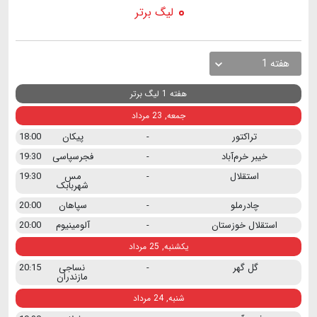
لیگ برتر
هفته 1
هفته 1 لیگ برتر
جمعه, 23 مرداد
تراکتور
-
پیکان
18:00
خیبر خرم‌آباد
-
فجرسپاسی
19:30
استقلال
-
مس
19:30
شهربابک
چادرملو
-
سپاهان
20:00
استقلال خوزستان
-
آلومینیوم
20:00
یکشنبه, 25 مرداد
گل گهر
-
نساجی
20:15
مازندران
شنبه, 24 مرداد