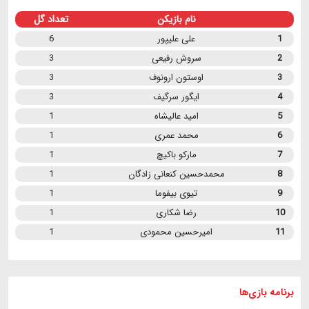
نام بازیکن
تعداد گل
1
علی علیپور
6
2
سروش رفیعی
3
3
اوستون ارونوف
3
4
ایگور سرگیف
3
5
امید عالیشاه
1
6
محمد عمری
1
7
مارکو باکیچ
1
8
محمدحسین کنعانی زادگان
1
9
تیوی بیفوما
1
10
رضا شکاری
1
11
امیرحسین محمودی
1
برنامه
بازی ها