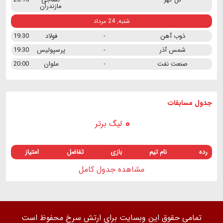
مازندران
شنبه, 24 مرداد
ذوب آهن
-
فولاد
19:30
شمس آذر
-
پرسپولیس
19:30
صنعت نفت
-
ملوان
20:00
جدول مسابقات
لیگ برتر
رده
نام تیم
بازی
تفاضل
امتیاز
مشاهده جدول کامل
تمامی حقوق این وبسایت برای ارتش سرخ محفوظ است