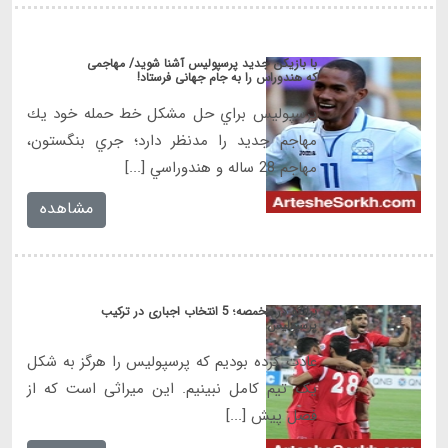
با بازيكن جديد پرسپوليس آشنا شويد/ مهاجمی
كه هندوراس را به جام جهانی فرستاد!
پرسپوليس براي حل مشكل خط حمله خود يك
مهاجم جديد را مدنظر دارد؛ جري بنگستون،
مهاجم 28 ساله و هندوراسي [...]
مشاهده
برانکو در مخمصه؛ 5 انتخاب اجباری در ترکیب
پرسپولیس
عادت کرده بودیم که پرسپولیس را هرگز به شکل
یک تیم کامل نبینیم. این میراثی است که از
فصل پیش [...]