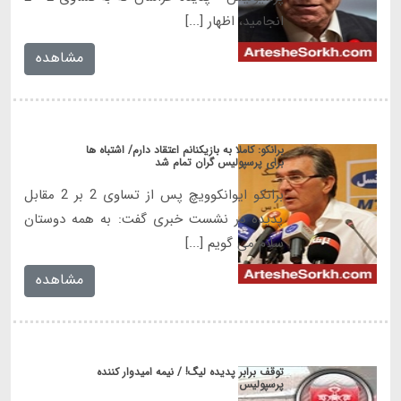
انجامید، اظهار [...]
مشاهده
برانکو: کاملا به بازیکنانم اعتقاد دارم/ اشتباه ها
برای پرسپولیس گران تمام شد
برانکو ایوانکوویچ پس از تساوی 2 بر 2 مقابل
پدیده در نشست خبری گفت: به همه دوستان
سلام می گویم [...]
مشاهده
توقف برابر پدیده لیگ! / نیمه امیدوار کننده
پرسپولیس