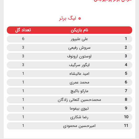
لیگ برتر
نام بازیکن
تعداد گل
1
علی علیپور
6
2
سروش رفیعی
3
3
اوستون ارونوف
3
4
ایگور سرگیف
3
5
امید عالیشاه
1
6
محمد عمری
1
7
مارکو باکیچ
1
8
محمدحسین کنعانی زادگان
1
9
تیوی بیفوما
1
10
رضا شکاری
1
11
امیرحسین محمودی
1