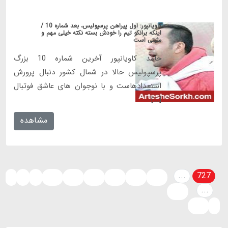
کاویانپور: اول پیراهن پرسپولیس، بعد شماره 10 /
اینکه برانکو تیم را خودش بسته نکته خیلی مهم و
مثبتی است
حامد کاویانپور آخرین شماره 10 بزرگ
پرسپولیس حالا در شمال کشور دنبال پرورش
استعدادهاست و با نوجوان های عاشق فوتبال
[...]
مشاهده
...
727
‹
1
2
724
725
726
728
729
730
...
807
808
›