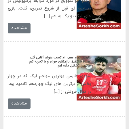
برانکو ایوانکوویچ در مورد شرایط پرسپولیس در
مصاحبه ای قبل از شروع تمرین، گفت: بازی
های لیگ نزدیک به هم [...]
مشاهده
طارمی: تمام سعی ام کسب عنوان آقایی گلی
است/ با تلفیق بازیکنان جوان و با تجربه تیم
خوبی را تشکیل داده ایم
مهدی طارمی بهترین مهاجم لیگ که در چهار
بخش از برترین های لیگ چهاردهم کاندید بود.
در کمال فروتنی از [...]
مشاهده