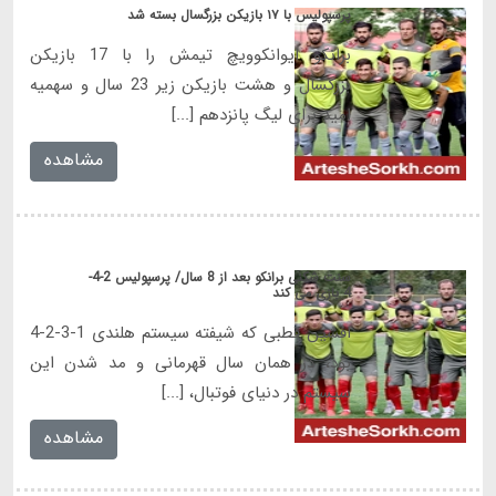
پرسپولیس با ۱۷ بازیکن بزرگسال بسته شد
برانکو ایوانکوویچ تیمش را با 17 بازیکن
بزرگسال و هشت بازیکن زیر 23 سال و سهمیه
امید برای لیگ پانزدهم [...]
مشاهده
سنت شکنی برانکو بعد از 8 سال/ پرسپولیس 2-4-
4 بازی می کند
افشین قطبی که شیفته سیستم هلندی 1-3-2-4
بود، در همان سال قهرمانی و مد شدن این
سیستم در دنیای فوتبال، [...]
مشاهده