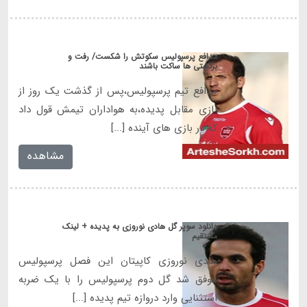
مدافع پرسپولیس سکوتش را شکست/ رفت و
برگشتی ها ساکت باشند
مدافع تیم پرسپولیس،پس از گذشت یک روز از
بازی مقابل پدیده،به هواداران تیمش قول داد
که در بازی های آینده [...]
مشاهده
دانلود سوپر گل هادی نوروزی به پدیده + لینک
مستقیم
هادی نوروزی کاپیتان این فصل پرسپولیس
موفق شد گل دوم پرسپولیس را با یک ضربه
استثنایی وارد دروازه تیم پدیده [...]