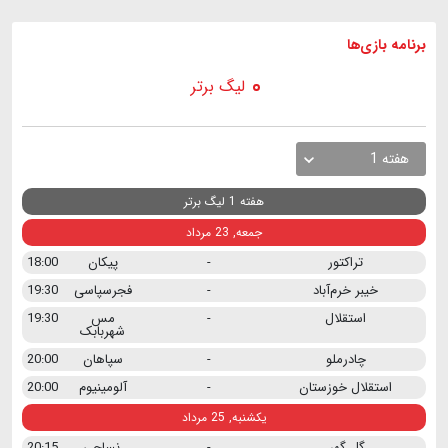
برنامه
بازی ها
لیگ برتر
هفته 1
هفته 1 لیگ برتر
جمعه, 23 مرداد
تراکتور
-
پیکان
18:00
خیبر خرم‌آباد
-
فجرسپاسی
19:30
استقلال
-
مس
19:30
شهربابک
چادرملو
-
سپاهان
20:00
استقلال خوزستان
-
آلومینیوم
20:00
یکشنبه, 25 مرداد
گل گهر
-
نساجی
20:15