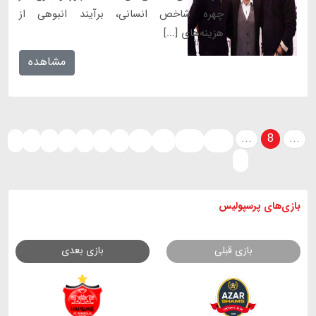
چهره شاخص انسانی، برآیند انبوهی از
هزینه‌های [...]
مشاهده
...
8
...
‹
1
2
5
6
7
9
10
11
213
214
›
بازی های
پرسپولیس
بازی قبلی
بازی بعدی