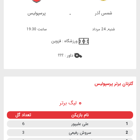
شمس آذر
پرسپولیس
-
شنبه, 24 مرداد
ساعت 19:30
ورزشگاه :
قزوین
داور :
؟؟؟
گلزنان برتر پرسپولیس
لیگ برتر
نام بازیکن
تعداد گل
1
علی علیپور
6
2
سروش رفیعی
3