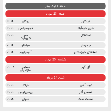
هفته 1 لیگ برتر
جمعه, 23 مرداد
تراکتور
-
پیکان
18:00
خیبر خرم‌آباد
-
فجرسپاسی
19:30
استقلال
-
مس
19:30
شهربابک
چادرملو
-
سپاهان
20:00
استقلال خوزستان
-
آلومینیوم
20:00
یکشنبه, 25 مرداد
گل گهر
-
نساجی
20:15
مازندران
شنبه, 24 مرداد
ذوب آهن
-
فولاد
19:30
شمس آذر
-
پرسپولیس
19:30
صنعت نفت
-
ملوان
20:00